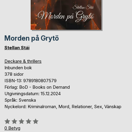
Morden på Grytö
Stellan Stái
Deckare & thrillers
Inbunden bok
378 sidor
ISBN-13: 9789180807579
Förlag: BoD - Books on Demand
Utgivningsdatum: 15.12.2024
Språk: Svenska
Nyckelord: Kriminalroman, Mord, Relationer, Sex, Vänskap
Betyg::
0%
0
Betyg