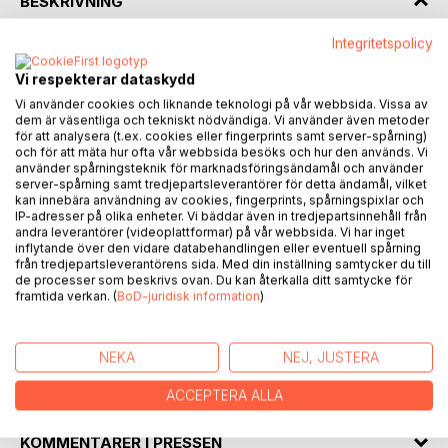
BESKRIVNING
Integritetspolicy
Morden på Grytö" av Stellan Stái är en kriminalroman som
följer polisen Robin Rosén och hans kollegor när de utreder
Vi respekterar dataskydd
ett brutalt mord på den avlägsna ön Grytö.
Vi använder cookies och liknande teknologi på vår webbsida. Vissa av
När en ung kvinnas kropp hittas i skogen med flera
dem är väsentliga och tekniskt nödvändiga. Vi använder även metoder
för att analysera (t.ex. cookies eller fingerprints samt server-spårning)
knivstick,
och för att mäta hur ofta vår webbsida besöks och hur den används. Vi
inser de att de står inför ett farligt fall. Med hjälp av sin
använder spårningsteknik för marknadsföringsändamål och använder
nyfunna
server-spårning samt tredjepartsleverantörer för detta ändamål, vilket
kan innebära användning av cookies, fingerprints, spårningspixlar och
kärlek Tindra och ett team av poliser försöker Robin hitta
IP-adresser på olika enheter. Vi bäddar även in tredjepartsinnehåll från
ledtrådar och förstå motivet bakom mordet. Under
andra leverantörer (videoplattformar) på vår webbsida. Vi har inget
utredningen
inflytande över den vidare databehandlingen eller eventuell spårning
från tredjepartsleverantörens sida. Med din inställning samtycker du till
avslöjas mörka hemligheter och komplicerade relationer,
de processer som beskrivs ovan. Du kan återkalla ditt samtycke för
vilket leder dem djupare in i öns mysterier. Boken
framtida verkan. (
BoD-juridisk information
)
kombinerar
spänning, romantik och sex i en dramatisk jakt på rättvisa.
NEKA
NEJ, JUSTERA
FÖRFATTARE
ACCEPTERA ALLA
KOMMENTARER I PRESSEN