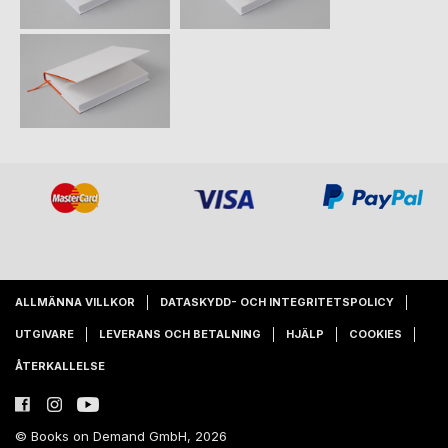
ALLMÄNNA VILLKOR
DATASKYDD- OCH INTEGRITETSPOLICY
UTGIVARE
LEVERANS OCH BETALNING
HJÄLP
COOKIES
ÅTERKALLELSE
© Books on Demand GmbH, 2026