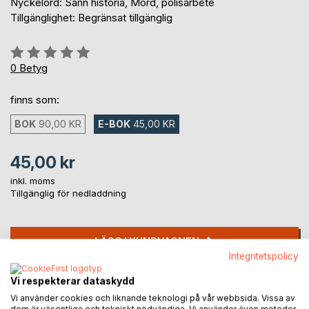
Nyckelord: Sann historia, Mord, polisarbete
Tillgänglighet: Begränsat tillgänglig
Betyg::
0%
0
Betyg
finns som:
BOK
90,00 KR
E-BOK
45,00 KR
45,00 kr
inkl. moms
Tillgänglig för nedladdning
LÄGG I KUNDVAGNEN
Integritetspolicy
Lägg till i kom-ihåglista
Vi respekterar dataskydd
Recensera titel
Vi använder cookies och liknande teknologi på vår webbsida. Vissa av