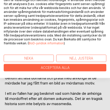
dem är väsentliga och tekniskt nödvändiga. Vi använder även metoder
för att analysera (t.ex. cookies eller fingerprints samt server-spårning)
och för att mäta hur ofta vår webbsida besöks och hur den används. Vi
använder spårningsteknik för marknadsföringsändamål och använder
server-spårning samt tredjepartsleverantörer för detta ändamål, vilket
kan innebära användning av cookies, fingerprints, spårningspixlar och
IP-adresser på olika enheter. Vi bäddar även in tredjepartsinnehåll från
andra leverantörer (videoplattformar) på vår webbsida. Vi har inget
inflytande över den vidare databehandlingen eller eventuell spårning
BESKRIVNING
från tredjepartsleverantörens sida. Med din inställning samtycker du till
de processer som beskrivs ovan. Du kan återkalla ditt samtycke för
framtida verkan. (
BoD-juridisk information
)
Detta är de sanna berättelserna om två mord i Fagersta.
Båda morden var uppmärksammade i media för att de var
så grymma och spektakulära. Genom ett skickligt
NEKA
NEJ, JUSTERA
polisarbete löstes båda morden och mördarna är lagförda
och avtjänar nu livstidsstraff.
ACCEPTERA ALLA
Genom att läsa domarna och prata med anhöriga till de
mördade har jag fått fram en bild av mördarnas motiv.
I ett av fallen har jag beskrivit vad som hände de anhöriga
till mordoffret efter att domen avkunnats. Det är en tragisk
historia som inte belysts av massmedia.