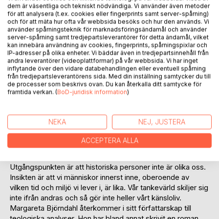
Recensera titel
dem är väsentliga och tekniskt nödvändiga. Vi använder även metoder
för att analysera (t.ex. cookies eller fingerprints samt server-spårning)
och för att mäta hur ofta vår webbsida besöks och hur den används. Vi
använder spårningsteknik för marknadsföringsändamål och använder
server-spårning samt tredjepartsleverantörer för detta ändamål, vilket
kan innebära användning av cookies, fingerprints, spårningspixlar och
IP-adresser på olika enheter. Vi bäddar även in tredjepartsinnehåll från
andra leverantörer (videoplattformar) på vår webbsida. Vi har inget
inflytande över den vidare databehandlingen eller eventuell spårning
från tredjepartsleverantörens sida. Med din inställning samtycker du till
BESKRIVNING
de processer som beskrivs ovan. Du kan återkalla ditt samtycke för
framtida verkan. (
BoD-juridisk information
)
I ett tjugotal korta noveller får vi möta människor som
annars bara skymtar förbi i vår vardag. Personer som vi inte
NEKA
NEJ, JUSTERA
vet namnet på. Korta möten, ögonblicksbilder, bagateller.
Författaren tillåter sig att fantisera om de tankar och känslor
ACCEPTERA ALLA
som dessa människor skulle kunna tänka och skulle kunna
känna.
Utgångspunkten är att historiska personer inte är olika oss.
Insikten är att vi människor innerst inne, oberoende av
vilken tid och miljö vi lever i, är lika. Vår tankevärld skiljer sig
inte ifrån andras och så gör inte heller vårt känsloliv.
Margareta Björndahl återkommer i sitt författarskap till
teologiska analyser. Hon har bland annat skrivit en roman