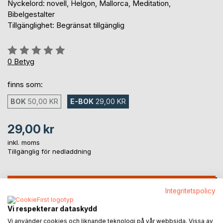
Nyckelord: novell, Helgon, Mallorca, Meditation,
Bibelgestalter
Tillgänglighet: Begränsat tillgänglig
Betyg::
0%
0
Betyg
finns som:
BOK
50,00 KR
E-BOK
29,00 KR
29,00 kr
inkl. moms
Tillgänglig för nedladdning
LÄGG I KUNDVAGNEN
Integritetspolicy
Vi respekterar dataskydd
Lägg till i kom-ihåglista
Vi använder cookies och liknande teknologi på vår webbsida. Vissa av