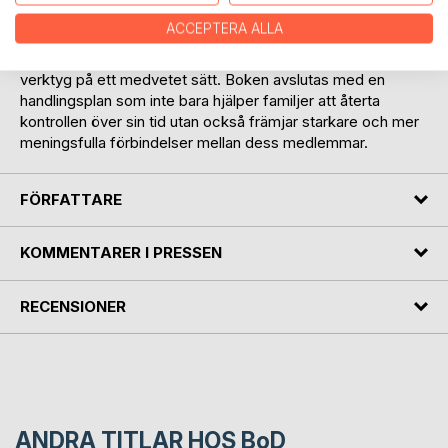
betonar närvaro och samvaro. Atterling tar även upp viktiga
ACCEPTERA ALLA
överväganden inför framtiden, såsom hur föräldrar kan
utrusta sina barn med färdigheter för att hantera digitala
verktyg på ett medvetet sätt. Boken avslutas med en
handlingsplan som inte bara hjälper familjer att återta
kontrollen över sin tid utan också främjar starkare och mer
meningsfulla förbindelser mellan dess medlemmar.
FÖRFATTARE
KOMMENTARER I PRESSEN
RECENSIONER
ANDRA TITLAR HOS
BoD