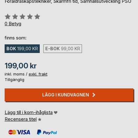
Föräldraskapstekniker, Skärmfri tid, Samhällsutveckling PSU
Betyg::
0%
0
Betyg
finns som:
BOK
199,00 KR
E-BOK
99,00 KR
199,00 kr
inkl. moms /
exkl. frakt
Tillgänglig
LÄGG I KUNDVAGNEN
Lägg till i kom-ihåglista
Recensera titel