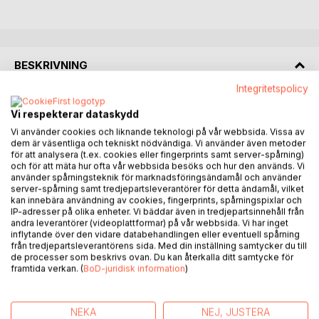
BESKRIVNING
Integritetspolicy
"När mobilen tävlar mot barnen" är en insiktsfull och aktuell
Vi respekterar dataskydd
bok som tar sig an de komplexa utmaningarna med digital
Vi använder cookies och liknande teknologi på vår webbsida. Vissa av
överbelastning i moderna familjer. Författaren Rolf Atterling
dem är väsentliga och tekniskt nödvändiga. Vi använder även metoder
utforskar det djupa gapet som smarttelefoner och andra
för att analysera (t.ex. cookies eller fingerprints samt server-spårning)
enheter kan skapa mellan föräldrar och barn, undersökande
och för att mäta hur ofta vår webbsida besöks och hur den används. Vi
använder spårningsteknik för marknadsföringsändamål och använder
hur denna splittrade uppmärksamhet påverkar barnens
server-spårning samt tredjepartsleverantörer för detta ändamål, vilket
utveckling och familjens välbefinnande. Boken är både en
kan innebära användning av cookies, fingerprints, spårningspixlar och
vägledning och ett upprop, innehållande konkreta strategier
IP-adresser på olika enheter. Vi bäddar även in tredjepartsinnehåll från
andra leverantörer (videoplattformar) på vår webbsida. Vi har inget
för att återställa balansen mellan den digitala och fysiska
inflytande över den vidare databehandlingen eller eventuell spårning
världen inom familjen.
från tredjepartsleverantörens sida. Med din inställning samtycker du till
de processer som beskrivs ovan. Du kan återkalla ditt samtycke för
framtida verkan. (
BoD-juridisk information
)
Genom intervjuer, verkliga exempel och
forskningsbaserade insikter erbjuder Atterling en väg
framåt som innefattar etablerandet av digital detox,
NEKA
NEJ, JUSTERA
införandet av skärmfri tid och nya familjetraditioner som