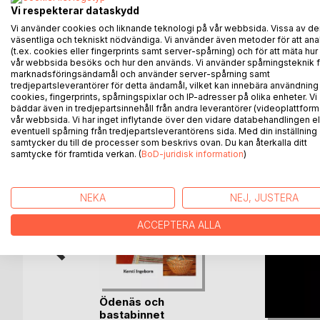
Jag har i rakt nedstigande led kommit ända ner til
Vi respekterar dataskydd
Nora.
Vi använder cookies och liknande teknologi på vår webbsida. Vissa av de
Det är många järnbruk i Värmland och Dalsland s
väsentliga och tekniskt nödvändiga. Vi använder även metoder för att ana
(t.ex. cookies eller fingerprints samt server-spårning) och för att mäta hur
Släktena Bast, Brunzell, Hammerin, Kuse, Love och
vår webbsida besöks och hur den används. Vi använder spårningsteknik f
marknadsföringsändamål och använder server-spårning samt
tredjepartsleverantörer för detta ändamål, vilket kan innebära användning
cookies, fingerprints, spårningspixlar och IP-adresser på olika enheter. Vi
bäddar även in tredjepartsinnehåll från andra leverantörer (videoplattform
ANDRA TITLAR HOS
B
vår webbsida. Vi har inget inflytande över den vidare databehandlingen el
eventuell spårning från tredjepartsleverantörens sida. Med din inställning
samtycker du till de processer som beskrivs ovan. Du kan återkalla ditt
samtycke för framtida verkan. (
BoD-juridisk information
)
NEKA
NEJ, JUSTERA
ACCEPTERA ALLA
ranches
Ödenäs och
bastabinnet