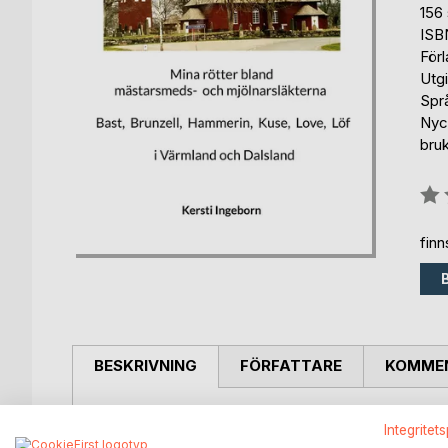
156 
ISB
För
Utg
Spr
Nyck
bruk
Bety
0%
fin
BESKRIVNING
FÖRFATTARE
KOMMEN
Vallon?
Integritet
Följ med på min resa för att leta efter min mormor