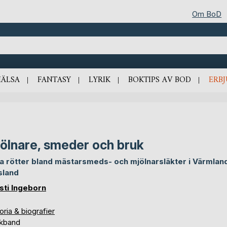
Om BoD
HÄLSA
FANTASY
LYRIK
BOKTIPS AV BOD
ERB
ölnare, smeder och bruk
a rötter bland mästarsmeds- och mjölnarsläkter i Värmlan
sland
sti Ingeborn
oria & biografier
kband