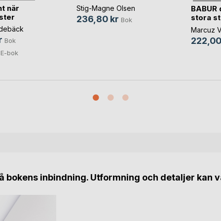
t när
BABUR d
Stig-Magne Olsen
ister
stora s
236,80 kr
Bok
idebäck
Marcuz V
r
222,00
Bok
E-bok
 bokens inbindning. Utformning och detaljer kan v