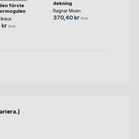
dekning
Nord
en förste
Ragnar Moen
tormogulen
Henrik
370,40 kr
299,
Bok
ikeus
 kr
Bok
ariera.)