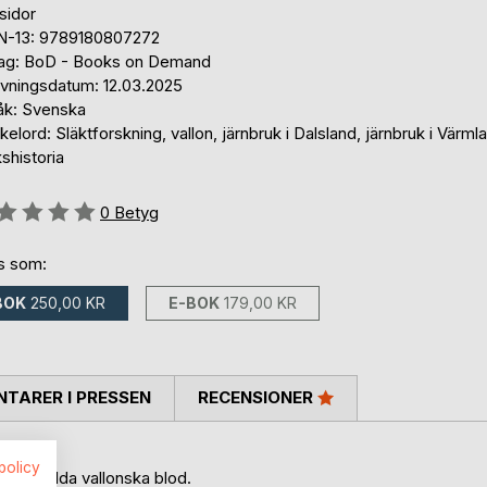
sidor
N-13: 9789180807272
lag: BoD - Books on Demand
ivningsdatum: 12.03.2025
åk: Svenska
elord: Släktforskning, vallon, järnbruk i Dalsland, järnbruk i Värml
shistoria
g::
0
Betyg
ns som:
BOK
250,00 KR
E-BOK
179,00 KR
TARER I PRESSEN
RECENSIONER
spolicy
s påstådda vallonska blod.