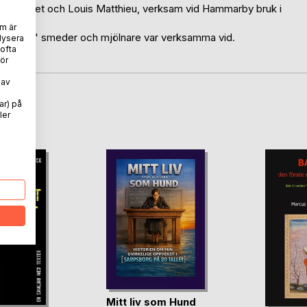
l 1600-talet och Louis Matthieu, verksam vid Hammarby bruk i
m är
om "mina" smeder och mjölnare var verksamma vid.
lysera
 ofta
 Löf.
ör
 av
ar) på
oD
ler
Mitt liv som Hund