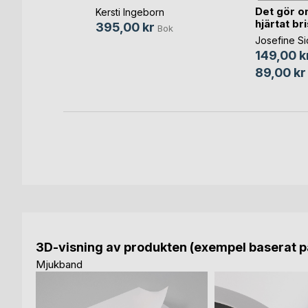
Det gör on
Kersti Ingeborn
Bok
hjärtat br
395,00 kr
Bok
-bok
Josefine S
149,00 k
89,00 kr
3D-visning av produkten (exempel baserat på
Mjukband