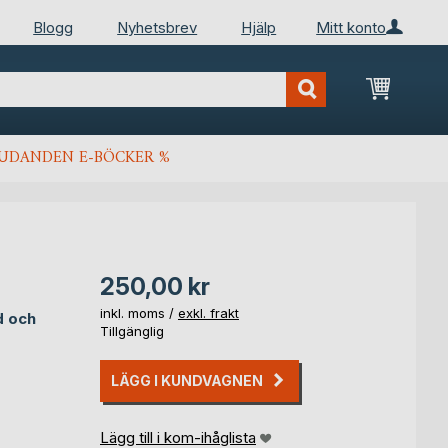
Blogg
Nyhetsbrev
Hjälp
Mitt konto
Min kun
JUDANDEN E-BÖCKER %
250,00 kr
inkl. moms /
exkl. frakt
d och
Tillgänglig
LÄGG I KUNDVAGNEN
Lägg till i kom-ihåglista