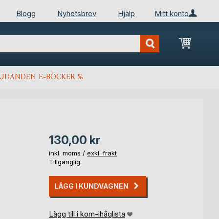
Blogg
Nyhetsbrev
Hjälp
Mitt konto
Min kun
JUDANDEN E-BÖCKER %
130,00 kr
inkl. moms /
exkl. frakt
Tillgänglig
LÄGG I KUNDVAGNEN
Lägg till i kom-ihåglista