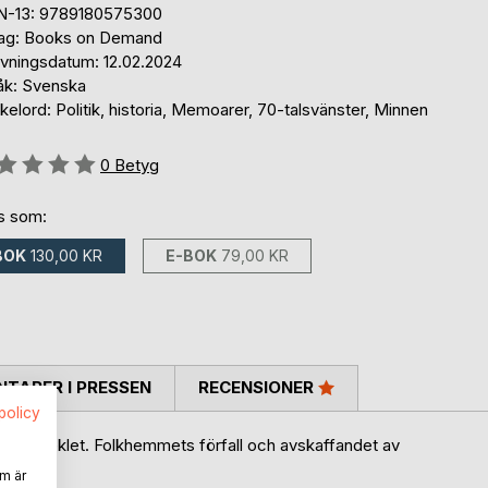
N-13: 9789180575300
lag: Books on Demand
ivningsdatum: 12.02.2024
åk: Svenska
elord: Politik, historia, Memoarer, 70-talsvänster, Minnen
g::
0
Betyg
ns som:
BOK
130,00 KR
E-BOK
79,00 KR
TARER I PRESSEN
RECENSIONER
spolicy
ngna halvseklet. Folkhemmets förfall och avskaffandet av
m är