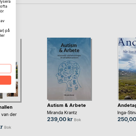
lysera
 ofta
ör
oD
 av
ar) på
ler
Autism & Arbete
Andeta
nallen
Miranda Krantz
Inga-Stin
 van der
239,00 kr
250,00
Bok
r
Bok