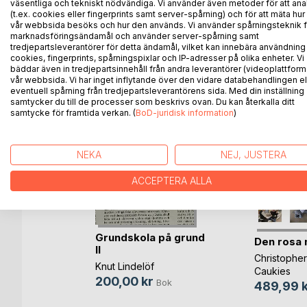
väsentliga och tekniskt nödvändiga. Vi använder även metoder för att ana
(t.ex. cookies eller fingerprints samt server-spårning) och för att mäta hur
vår webbsida besöks och hur den används. Vi använder spårningsteknik f
marknadsföringsändamål och använder server-spårning samt
ANDRA TITLAR HOS
B
tredjepartsleverantörer för detta ändamål, vilket kan innebära användning
cookies, fingerprints, spårningspixlar och IP-adresser på olika enheter. Vi
bäddar även in tredjepartsinnehåll från andra leverantörer (videoplattform
vår webbsida. Vi har inget inflytande över den vidare databehandlingen el
eventuell spårning från tredjepartsleverantörens sida. Med din inställning
samtycker du till de processer som beskrivs ovan. Du kan återkalla ditt
samtycke för framtida verkan. (
BoD-juridisk information
)
NEKA
NEJ, JUSTERA
ACCEPTERA ALLA
Grundskola på grund
Den rosa 
II
t
Christopher
Knut Lindelöf
Caukies
ll
200,00 kr
Bok
489,99 k
ok
bok