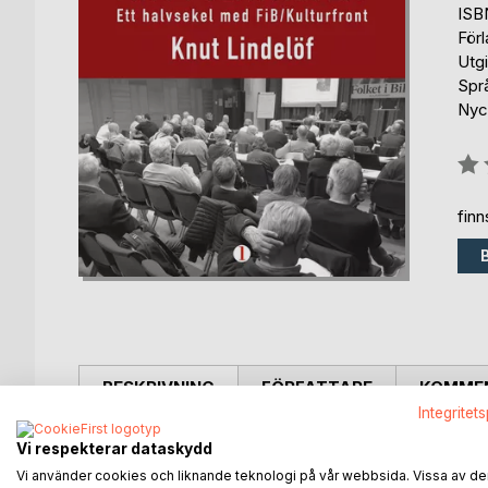
ISB
För
Utg
Spr
Nyck
Bety
0%
fin
BESKRIVNING
FÖRFATTARE
KOMMEN
Integritet
En politiskt aktiv 40-talist ser tillbaka på det gå
Vi respekterar dataskydd
alliansfriheten beskrivs.
Vi använder cookies och liknande teknologi på vår webbsida. Vissa av de