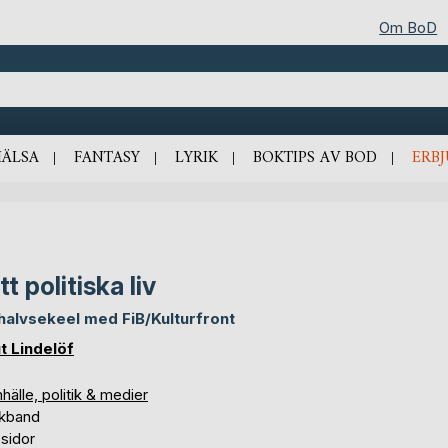
Om BoD
HÄLSA
FANTASY
LYRIK
BOKTIPS AV BOD
ERB
tt politiska liv
 halvsekeel med FiB/Kulturfront
t Lindelöf
älle, politik & medier
kband
sidor