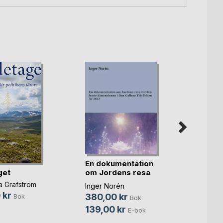
En dokumentation
get
Feno
om Jordens resa
t(...)
a Grafström
Tor Id
Inger Norén
 kr
382,
380,00 kr
Bok
Bok
139,00 kr
E-bok