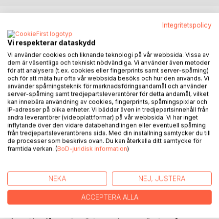
BESKRIVNING
Integritetspolicy
Vi respekterar dataskydd
Vad är det för skillnad på att höra och att lyssna? Kan du bli
Vi använder cookies och liknande teknologi på vår webbsida. Vissa av
påverkad av någon du inte ens träffat? Kan kroppen tala?
dem är väsentliga och tekniskt nödvändiga. Vi använder även metoder
för att analysera (t.ex. cookies eller fingerprints samt server-spårning)
Antoni Lacinai har i denna tankeväckande bok samlat 20
och för att mäta hur ofta vår webbsida besöks och hur den används. Vi
använder spårningsteknik för marknadsföringsändamål och använder
kommunikationsnycklar som gör att du lättare kommer
server-spårning samt tredjepartsleverantörer för detta ändamål, vilket
överens med människor, skapar mer arbetsglädje och
kan innebära användning av cookies, fingerprints, spårningspixlar och
presterar bättre tillsammans. Den är till för dig som vill ha en
IP-adresser på olika enheter. Vi bäddar även in tredjepartsinnehåll från
andra leverantörer (videoplattformar) på vår webbsida. Vi har inget
bra arbetsplats med goda relationer till både kollegor,
inflytande över den vidare databehandlingen eller eventuell spårning
kunder och leverantörer. Några tips går till och med att
från tredjepartsleverantörens sida. Med din inställning samtycker du till
använda hemma!
de processer som beskrivs ovan. Du kan återkalla ditt samtycke för
framtida verkan. (
BoD-juridisk information
)
Missförstå mig fel har blivit nominerad till Årets HR-bok,
Årets Marknadsföringsbok och Årets Projektledarbok.
NEKA
NEJ, JUSTERA
Läsare har sagt:
ACCEPTERA ALLA
Efter att ha arbetat med kommunikation hela mitt liv, inser
jag tack vare denna bok att jag ständigt kan bli bättre.