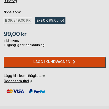
0%
0
Betyg
finns som:
BOK
349,00 KR
E-BOK
99,00 KR
99,00 kr
inkl. moms
Tillgänglig för nedladdning
LÄGG I KUNDVAGNEN
Lägg till i kom-ihåglista
Recensera titel