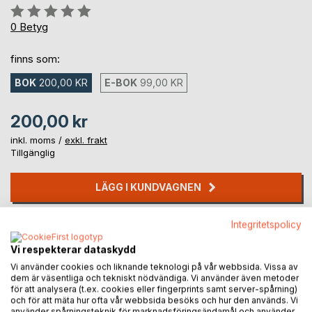
Betyg::
0%
0
Betyg
finns som:
BOK
200,00 KR
E-BOK
99,00 KR
200,00 kr
inkl. moms /
exkl. frakt
Tillgänglig
LÄGG I KUNDVAGNEN
Integritetspolicy
Lägg till i kom-ihåglista
Recensera titel
Vi respekterar dataskydd
Vi använder cookies och liknande teknologi på vår webbsida. Vissa av
dem är väsentliga och tekniskt nödvändiga. Vi använder även metoder
för att analysera (t.ex. cookies eller fingerprints samt server-spårning)
och för att mäta hur ofta vår webbsida besöks och hur den används. Vi
använder spårningsteknik för marknadsföringsändamål och använder