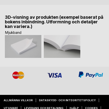
3D-visning av produkten (exempel baserat på
bokens inbindning. Utformning och detaljer
kan variera.)
Mjukband
ALLMÄNNA VILLKOR
DATASKYDD- OCH INTEGRITETSPOLICY
UTGIVARE
LEVERANS OCH BETALNING
HJÄLP
COOKIES