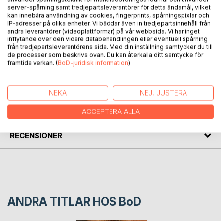
server-spårning samt tredjepartsleverantörer för detta ändamål, vilket
kan innebära användning av cookies, fingerprints, spårningspixlar och
IP-adresser på olika enheter. Vi bäddar även in tredjepartsinnehåll från
BESKRIVNING
andra leverantörer (videoplattformar) på vår webbsida. Vi har inget
inflytande över den vidare databehandlingen eller eventuell spårning
från tredjepartsleverantörens sida. Med din inställning samtycker du till
Samlade texter 1960 - 2000, föredrag, rapporter, artiklar
de processer som beskrivs ovan. Du kan återkalla ditt samtycke för
framtida verkan. (
BoD-juridisk information
)
FÖRFATTARE
NEKA
NEJ, JUSTERA
KOMMENTARER I PRESSEN
ACCEPTERA ALLA
RECENSIONER
ANDRA TITLAR HOS
BoD