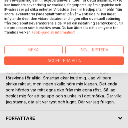
server-spårning samt tredjepartsleverantörer för detta ändamål, vilket
kan innebära användning av cookies, fingerprints, spårningspixlar och
IP-adresser på olika enheter. Vi bäddar även in tredjepartsinnehåll från
andra leverantörer (videoplattformar) på vår webbsida. Vi har inget
inflytande över den vidare databehandlingen eller eventuell spårning
från tredjepartsleverantörens sida. Med din inställning samtycker du till
de processer som beskrivs ovan. Du kan återkalla ditt samtycke för
framtida verkan. (
BoD-juridisk information
)
BESKRIVNING
NEKA
NEJ, JUSTERA
Jag kände slutet var nära. Vad skulle jag göra? Vart skulle
ACCEPTERA ALLA
jag ta vägen? Det svarta som omslöt mig åt upp mig inifrån.
Vem skulle tro mig? Vem skulle lyssna? Jag ville bara
försvinna för alltid. Smärtan ekar inuti mig. Jag vill bara
skrika rakt ut, men ingen skulle höra min klagan. Det enda
som hördes var mitt egna eko från min egna röst. Så jag
beslöt mig för att ge upp och sjunka in i det mörka. Där ville
jag stanna, där allt var tyst och lugnt. Där var jag fri igen.
FÖRFATTARE