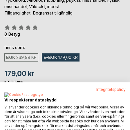
Nyckelord: Alkohol, mobbning, psykisk misshandel, Fysisk
misshandel, Våldtäkt, incest
Tillgänglighet: Begränsat tillgänglig
Betyg::
0%
0
Betyg
finns som:
BOK
269,99 KR
E-BOK
179,00 KR
179,00 kr
inkl. moms
Tillgänglig för nedladdning
Integritetspolicy
Vi respekterar dataskydd
LÄGG I KUNDVAGNEN
Vi använder cookies och liknande teknologi på vår webbsida. Vissa av
dem är väsentliga och tekniskt nödvändiga. Vi använder även metoder
för att analysera (t.ex. cookies eller fingerprints samt server-spårning)
och för att mäta hur ofta vår webbsida besöks och hur den används. Vi
Lägg till i kom-ihåglista
använder spårningsteknik för marknadsföringsändamål och använder
Recensera titel