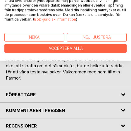
andra leverantörer (videoplattformar) på vår webbsida. Vi har inget
inflytande över den vidare databehandlingen eller eventuell spårning
från tredjepartsleverantörens sida. Med din inställning samtycker du till
de processer som beskrivs ovan. Du kan återkalla ditt samtycke för
BESKRIVNING
framtida verkan. (
BoD-juridisk information
)
I "Min snabba Farmor" händer det många knasiga saker i
NEKA
NEJ, JUSTERA
den lilla stugan på landet. Vi får lära oss att det är okej att
man råkar trampa i klaveret och att det faktiskt kan glädja
ACCEPTERA ALLA
andra till på köpet! Ofta lägger barn märke till saker vi vuxna
inte ser som något märkvärdigt. När barnen vet att det är
okej att skratta om det råkar bli fel, blir de heller inte rädda
för att våga testa nya saker. Välkommen med hem till min
Farmor!
FÖRFATTARE
KOMMENTARER I PRESSEN
RECENSIONER