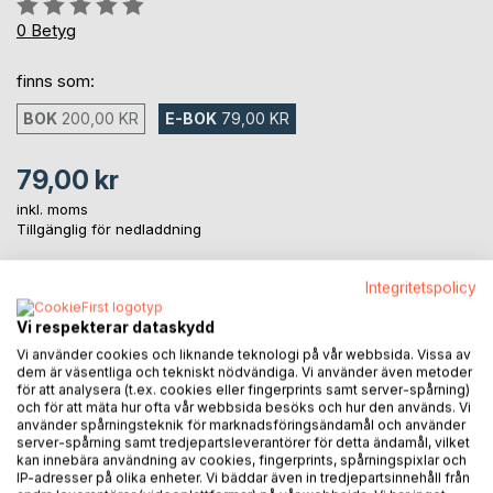
Betyg::
0%
0
Betyg
finns som:
BOK
200,00 KR
E-BOK
79,00 KR
79,00 kr
inkl. moms
Tillgänglig för nedladdning
Integritetspolicy
LÄGG I KUNDVAGNEN
Vi respekterar dataskydd
Vi använder cookies och liknande teknologi på vår webbsida. Vissa av
Lägg till i kom-ihåglista
dem är väsentliga och tekniskt nödvändiga. Vi använder även metoder
för att analysera (t.ex. cookies eller fingerprints samt server-spårning)
Recensera titel
och för att mäta hur ofta vår webbsida besöks och hur den används. Vi
använder spårningsteknik för marknadsföringsändamål och använder
server-spårning samt tredjepartsleverantörer för detta ändamål, vilket
kan innebära användning av cookies, fingerprints, spårningspixlar och
IP-adresser på olika enheter. Vi bäddar även in tredjepartsinnehåll från