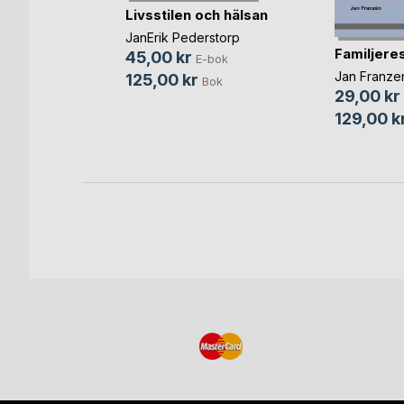
Livsstilen och hälsan
 Ärr
JanErik Pederstorp
Familjere
on
45,00 kr
E-bok
bok
Jan Franze
125,00 kr
Bok
29,00 kr
Bok
129,00 k