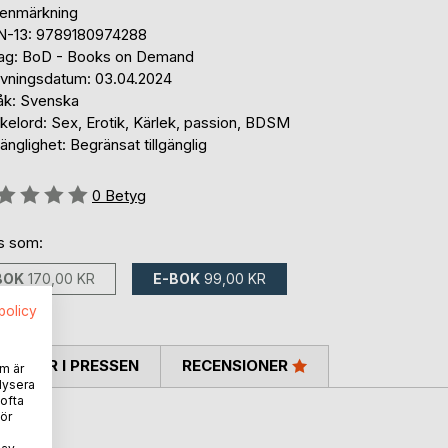
tenmärkning
N-13: 9789180974288
lag: BoD - Books on Demand
ivningsdatum: 03.04.2024
åk: Svenska
kelord: Sex, Erotik, Kärlek, passion, BDSM
gänglighet: Begränsat tillgänglig
g::
0
Betyg
ns som:
BOK
170,00 KR
E-BOK
99,00 KR
spolicy
TARER I PRESSEN
RECENSIONER
m är
lysera
 ofta
ör