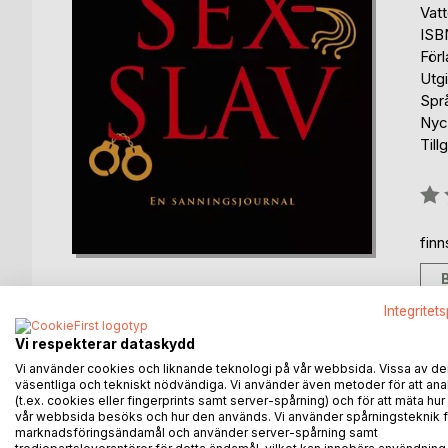
Vat
ISB
För
Utg
Spr
Nyc
Till
Bety
0%
fin
Integritet
Vi respekterar dataskydd
BESKRIVNING
FÖRFATTARE
KOMMEN
Vi använder cookies och liknande teknologi på vår webbsida. Vissa av de
väsentliga och tekniskt nödvändiga. Vi använder även metoder för att ana
(t.ex. cookies eller fingerprints samt server-spårning) och för att mäta hur
EROTIKPEDAGOGEN BERÄTTAR ALLT
vår webbsida besöks och hur den används. Vi använder spårningsteknik f
marknadsföringsändamål och använder server-spårning samt
UTOM SIN SEXSLAVS NAMN