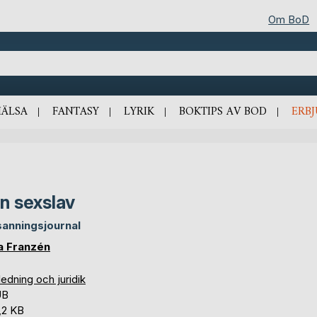
Om BoD
HÄLSA
FANTASY
LYRIK
BOKTIPS AV BOD
ERB
n sexslav
sanningsjournal
a Franzén
edning och juridik
UB
,2 KB