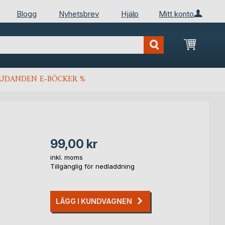
Blogg
Nyhetsbrev
Hjälp
Mitt konto
Min kun
JUDANDEN E-BÖCKER %
99,00 kr
inkl. moms
Tillgänglig för nedladdning
LÄGG I KUNDVAGNEN