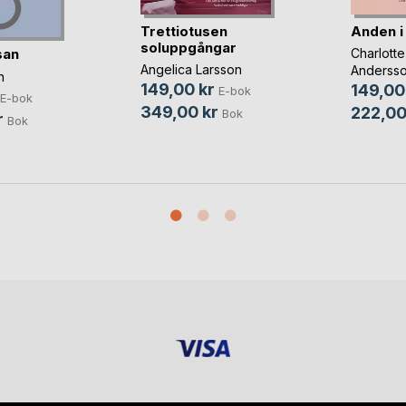
Trettiotusen
Anden i
soluppgångar
san
Charlotte
Angelica Larsson
Anderss
n
149,00 kr
149,00
E-bok
E-bok
349,00 kr
222,00
Bok
r
Bok