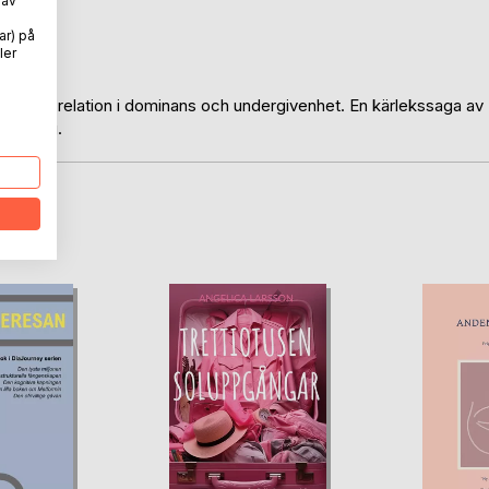
 av
ar) på
ler
örsta relation i dominans och undergivenhet. En kärlekssaga av
rnedring.
oD