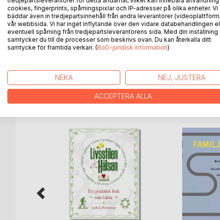
tredjepartsleverantörer för detta ändamål, vilket kan innebära användning
cookies, fingerprints, spårningspixlar och IP-adresser på olika enheter. Vi
ETT EROTISKT PASSIONSDRAMA
bäddar även in tredjepartsinnehåll från andra leverantörer (videoplattform
vår webbsida. Vi har inget inflytande över den vidare databehandlingen el
MED DOMINANS OCH UNDERKASTELSE
eventuell spårning från tredjepartsleverantörens sida. Med din inställning
samtycker du till de processer som beskrivs ovan. Du kan återkalla ditt
Erotikpedagogens egen osminkade sanning om sin f
samtycke för framtida verkan. (
BoD-juridisk information
)
erotisk besatthet som slutade i lögner och djup fö
NEKA
NEJ, JUSTERA
ACCEPTERA ALLA
ANDRA TITLAR HOS
B