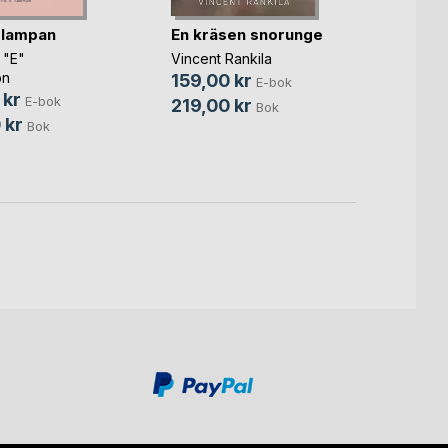
 lampan
En kräsen snorunge
Snige
 "E"
Vincent Rankila
Handbo
on
Busta
159,00 kr
E-bok
 kr
149,
E-bok
219,00 kr
Bok
 kr
289,
Bok