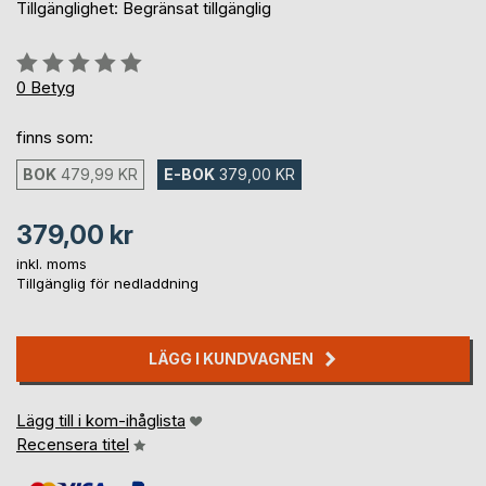
Tillgänglighet: Begränsat tillgänglig
Betyg::
0%
0
Betyg
finns som:
BOK
479,99 KR
E-BOK
379,00 KR
379,00 kr
inkl. moms
Tillgänglig för nedladdning
LÄGG I KUNDVAGNEN
Lägg till i kom-ihåglista
Recensera titel