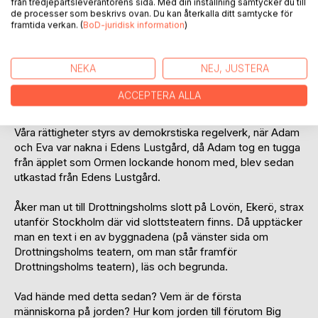
från tredjepartsleverantörens sida. Med din inställning samtycker du till
där de demokratiska enkla regler samt även är en politiska
de processer som beskrivs ovan. Du kan återkalla ditt samtycke för
framtida verkan. (
BoD-juridisk information
)
arena.
Genom sin nakenhet sprider man lika berättigades
NEKA
NEJ, JUSTERA
rättigheter vidare. Oavsett vad det är rastillbehörigheter,
funktionella hinder i handikapp, läggning, eller annat politisk
ACCEPTERA ALLA
agerande.
Våra rättigheter styrs av demokrstiska regelverk, när Adam
och Eva var nakna i Edens Lustgård, då Adam tog en tugga
från äpplet som Ormen lockande honom med, blev sedan
utkastad från Edens Lustgård.
Åker man ut till Drottningsholms slott på Lovön, Ekerö, strax
utanför Stockholm där vid slottsteatern finns. Då upptäcker
man en text i en av byggnadena (på vänster sida om
Drottningsholms teatern, om man står framför
Drottningsholms teatern), läs och begrunda.
Vad hände med detta sedan? Vem är de första
människorna på jorden? Hur kom jorden till förutom Big