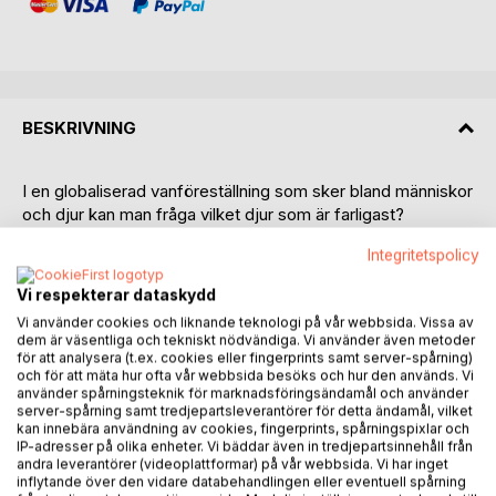
BESKRIVNING
I en globaliserad vanföreställning som sker bland människor
och djur kan man fråga vilket djur som är farligast?
Integritetspolicy
Det djur som har kläder på sig med kejsarens nya kläder,
och är civilserad nog än det djur som går naken utan
Vi respekterar dataskydd
kejlsarens nya kläder.
Vi använder cookies och liknande teknologi på vår webbsida. Vissa av
dem är väsentliga och tekniskt nödvändiga. Vi använder även metoder
Den nakna sanningen är att när alla männen tävlade i olika
för att analysera (t.ex. cookies eller fingerprints samt server-spårning)
sportgrenar i OS under antikens Grekland var just helt
och för att mäta hur ofta vår webbsida besöks och hur den används. Vi
använder spårningsteknik för marknadsföringsändamål och använder
nakna. Inte enda klädsel hade dessa män. Sedan kom
server-spårning samt tredjepartsleverantörer för detta ändamål, vilket
kvinnorna in för att vara jämtställd så att alla skall få den
kan innebära användning av cookies, fingerprints, spårningspixlar och
demokrati som Mänskligheten behöver. OS har blivit ett
IP-adresser på olika enheter. Vi bäddar även in tredjepartsinnehåll från
andra leverantörer (videoplattformar) på vår webbsida. Vi har inget
verktyg och redskap för demokrati och en politiska arena.
inflytande över den vidare databehandlingen eller eventuell spårning
Eurovision Song Contest är ungefär byggd på samma sätt,