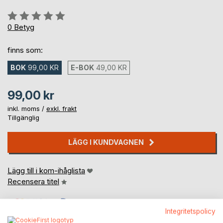
Betyg::
0%
0
Betyg
finns som:
BOK
99,00 KR
E-BOK
49,00 KR
99,00 kr
inkl. moms /
exkl. frakt
Tillgänglig
LÄGG I KUNDVAGNEN
Lägg till i kom-ihåglista
Recensera titel
Integritetspolicy