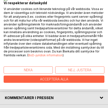
Vi respekterar dataskydd
Vi använder cookies och liknande teknologi på vår webbsida. Vissa av
dem är väsentliga och tekniskt nödvändiga. Vi använder även metoder
BESKRIVNING
för att analysera (t.ex. cookies eller fingerprints samt server-spårning)
och för att mäta hur ofta vår webbsida besöks och hur den används. Vi
använder spårningsteknik för marknadsföringsändamål och använder
server-spårning samt tredjepartsleverantörer för detta ändamål, vilket
Det här är inte din vanliga samling av dikter och noveller.
kan innebära användning av cookies, fingerprints, spårningspixlar och
I "mikrokosmos" rör vi oss från det väldigt lilla till det väldigt
IP-adresser på olika enheter. Vi bäddar även in tredjepartsinnehåll från
andra leverantörer (videoplattformar) på vår webbsida. Vi har inget
stora, eller tvärtom! Tusen gamnackar stirrar ner i mobilen
inflytande över den vidare databehandlingen eller eventuell spårning
på perrongen, demiurgen bygger miljonprogramsområden,
från tredjepartsleverantörens sida. Med din inställning samtycker du till
jorden blir mörk och pennan manar pappret att skriva
de processer som beskrivs ovan. Du kan återkalla ditt samtycke för
framtida verkan. (
BoD-juridisk information
)
kärlekspoesi. En stjärna imploderar och en son växer.
Delvis självbiografiskt, men också delvis med blickarna
både utåt världen och in i oss själva får du här några dikter
NEKA
NEJ, JUSTERA
och noveller som bildar världar, i det stora och i det lilla.
ACCEPTERA ALLA
FÖRFATTARE
KOMMENTARER I PRESSEN