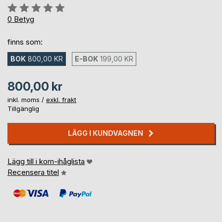
Betyg::
0%
0
Betyg
finns som:
BOK
800,00 KR
E-BOK
199,00 KR
800,00 kr
inkl. moms /
exkl. frakt
Tillgänglig
LÄGG I KUNDVAGNEN
Lägg till i kom-ihåglista
Recensera titel