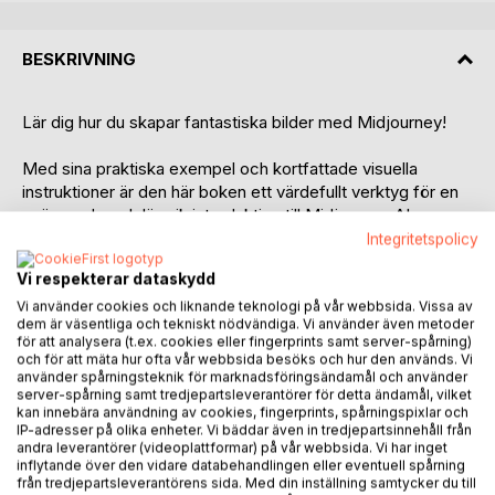
BESKRIVNING
Lär dig hur du skapar fantastiska bilder med Midjourney!
Med sina praktiska exempel och kortfattade visuella
instruktioner är den här boken ett värdefullt verktyg för en
spännande och lärorik introduktion till Midjourney AI-
verktyget för att skapa digitala bilder, foton och grafik.
Integritetspolicy
Målet med boken är att göra läsaren till en Midjourney
Vi respekterar dataskydd
Master på nolltid.
Vi använder cookies och liknande teknologi på vår webbsida. Vissa av
dem är väsentliga och tekniskt nödvändiga. Vi använder även metoder
Boken riktar sig inte bara till nybörjare utan även till erfarna
för att analysera (t.ex. cookies eller fingerprints samt server-spårning)
användare på medelnivå. Även experter kommer definitivt
och för att mäta hur ofta vår webbsida besöks och hur den används. Vi
att hitta massor av inspiration, värdefull information och nya
använder spårningsteknik för marknadsföringsändamål och använder
server-spårning samt tredjepartsleverantörer för detta ändamål, vilket
användbara tips och tricks.
kan innebära användning av cookies, fingerprints, spårningspixlar och
IP-adresser på olika enheter. Vi bäddar även in tredjepartsinnehåll från
Alla som vill börja skapa bilder med hjälp av AI-teknik kan
andra leverantörer (videoplattformar) på vår webbsida. Vi har inget
inflytande över den vidare databehandlingen eller eventuell spårning
läsa boken och du behöver varken programmering,
från tredjepartsleverantörens sida. Med din inställning samtycker du till
grafikarbete eller AI-erfarenhet. Boken tar med läsaren på