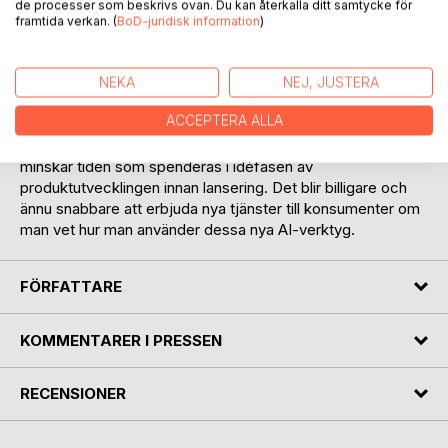
de processer som beskrivs ovan. Du kan återkalla ditt samtycke för
en spännande resa in i Midjourneys fascinerande värld.
framtida verkan. (
BoD-juridisk information
)
Skapa nya produkter och design.
Midjourney låter dig skapa spännande grafik för sociala
NEKA
NEJ, JUSTERA
medier, nyhetsmedier och mer. Inom designindustrin kan
ACCEPTERA ALLA
designers, ingenjörer och arkitekter använda generativ AI
för att snabbt skapa prototyper för nya produkter, vilket
minskar tiden som spenderas i idéfasen av
produktutvecklingen innan lansering. Det blir billigare och
ännu snabbare att erbjuda nya tjänster till konsumenter om
man vet hur man använder dessa nya AI-verktyg.
FÖRFATTARE
KOMMENTARER I PRESSEN
RECENSIONER