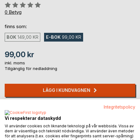
Betyg::
0%
0
Betyg
finns som:
BOK
149,00 KR
E-BOK
99,00 KR
99,00 kr
inkl. moms
Tillgänglig för nedladdning
LÄGG I KUNDVAGNEN
Integritetspolicy
Lägg till i kom-ihåglista
Recensera titel
Vi respekterar dataskydd
Vi använder cookies och liknande teknologi på vår webbsida. Vissa av
dem är väsentliga och tekniskt nödvändiga. Vi använder även metoder
för att analysera (t.ex. cookies eller fingerprints samt server-spårning)