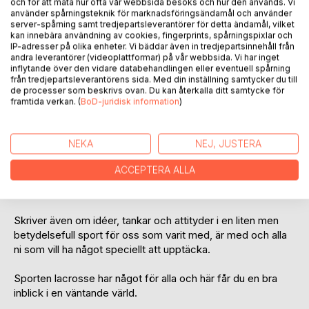
och för att mäta hur ofta vår webbsida besöks och hur den används. Vi
använder spårningsteknik för marknadsföringsändamål och använder
server-spårning samt tredjepartsleverantörer för detta ändamål, vilket
kan innebära användning av cookies, fingerprints, spårningspixlar och
IP-adresser på olika enheter. Vi bäddar även in tredjepartsinnehåll från
BESKRIVNING
andra leverantörer (videoplattformar) på vår webbsida. Vi har inget
inflytande över den vidare databehandlingen eller eventuell spårning
från tredjepartsleverantörens sida. Med din inställning samtycker du till
En sammanfattning av över 20 års engagemang som
de processer som beskrivs ovan. Du kan återkalla ditt samtycke för
framtida verkan. (
BoD-juridisk information
)
klubbspelare, landslagsspelare, ungdomstränare, instruktör,
försäljare och utvecklare. Har även med glädje stöttat nya
personer, klubbar och nätverk i deras personliga och
NEKA
NEJ, JUSTERA
utveckling som spelare, organisatörer och klubb.
ACCEPTERA ALLA
Boken är en kort introduktion, genomgång av historian i
Sverige och ursprunget i Nordamerika.
Skriver även om idéer, tankar och attityder i en liten men
betydelsefull sport för oss som varit med, är med och alla
ni som vill ha något speciellt att upptäcka.
Sporten lacrosse har något för alla och här får du en bra
inblick i en väntande värld.