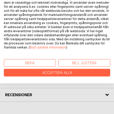
dem är väsentliga och tekniskt nödvändiga. Vi använder även metoder
för att analysera (t.ex. cookies eller fingerprints samt server-spårning)
och för att mäta hur ofta vår webbsida besöks och hur den används. Vi
BESKRIVNING
använder spårningsteknik för marknadsföringsändamål och använder
server-spårning samt tredjepartsleverantörer för detta ändamål, vilket
kan innebära användning av cookies, fingerprints, spårningspixlar och
Metamodern Morning Angst and Other Horrors combines
IP-adresser på olika enheter. Vi bäddar även in tredjepartsinnehåll från
andra leverantörer (videoplattformar) på vår webbsida. Vi har inget
speculative with general poetry starting with ghosts and
inflytande över den vidare databehandlingen eller eventuell spårning
hauntings; moving to loss, grief, sorrow and healing;
från tredjepartsleverantörens sida. Med din inställning samtycker du till
morphing into metamorphosis and change; playing with
de processer som beskrivs ovan. Du kan återkalla ditt samtycke för
Lovecraftian cosmic horror; and landing with a mix of
framtida verkan. (
BoD-juridisk information
)
eclectic speculative poems and musings.
NEKA
NEJ, JUSTERA
FÖRFATTARE
ACCEPTERA ALLA
KOMMENTARER I PRESSEN
RECENSIONER