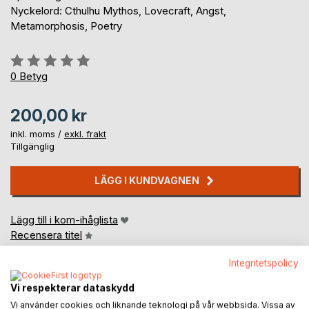
Nyckelord: Cthulhu Mythos, Lovecraft, Angst,
Metamorphosis, Poetry
Betyg::
0%
0
Betyg
200,00 kr
inkl. moms /
exkl. frakt
Tillgänglig
LÄGG I KUNDVAGNEN
Lägg till i kom-ihåglista
Recensera titel
Integritetspolicy
Vi respekterar dataskydd
Vi använder cookies och liknande teknologi på vår webbsida. Vissa av