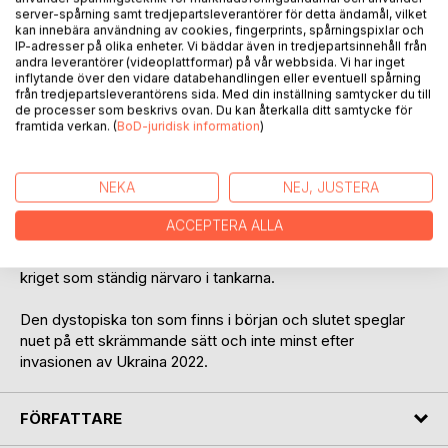
server-spårning samt tredjepartsleverantörer för detta ändamål, vilket
kan innebära användning av cookies, fingerprints, spårningspixlar och
IP-adresser på olika enheter. Vi bäddar även in tredjepartsinnehåll från
andra leverantörer (videoplattformar) på vår webbsida. Vi har inget
inflytande över den vidare databehandlingen eller eventuell spårning
från tredjepartsleverantörens sida. Med din inställning samtycker du till
de processer som beskrivs ovan. Du kan återkalla ditt samtycke för
BESKRIVNING
framtida verkan. (
BoD-juridisk information
)
Bortglömda sånger i en skrivbordslåda finns kvar som text
NEKA
NEJ, JUSTERA
även när melodierna glömts bort. De femtio år gamla
sångtexterna är från författarens tidiga tonår i början av
ACCEPTERA ALLA
sjuttiotalet och speglar en tonårings funderingar kring de
eviga frågorna om livet, kärleken, miljöförstöringen och
kriget som ständig närvaro i tankarna.
Den dystopiska ton som finns i början och slutet speglar
nuet på ett skrämmande sätt och inte minst efter
invasionen av Ukraina 2022.
FÖRFATTARE