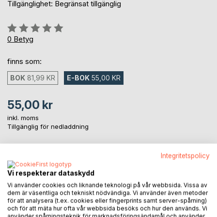
Tillgänglighet: Begränsat tillgänglig
Betyg::
0%
0
Betyg
finns som:
BOK
81,99 KR
E-BOK
55,00 KR
55,00 kr
inkl. moms
Tillgänglig för nedladdning
Integritetspolicy
LÄGG I KUNDVAGNEN
Vi respekterar dataskydd
Vi använder cookies och liknande teknologi på vår webbsida. Vissa av
Lägg till i kom-ihåglista
dem är väsentliga och tekniskt nödvändiga. Vi använder även metoder
Recensera titel
för att analysera (t.ex. cookies eller fingerprints samt server-spårning)
och för att mäta hur ofta vår webbsida besöks och hur den används. Vi
använder spårningsteknik för marknadsföringsändamål och använder