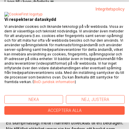
Lägg till i kom-ihåglista
Recensera titel
Integritetspolicy
Vi respekterar dataskydd
Vi använder cookies och liknande teknologi på vår webbsida. Vissa av
dem är väsentliga och tekniskt nödvändiga. Vi använder även metoder
för att analysera (t.ex. cookies eller fingerprints samt server-spårning)
och för att mäta hur ofta vår webbsida besöks och hur den används. Vi
använder spårningsteknik för marknadsföringsändamål och använder
server-spårning samt tredjepartsleverantörer för detta ändamål, vilket
BESKRIVNING
kan innebära användning av cookies, fingerprints, spårningspixlar och
IP-adresser på olika enheter. Vi bäddar även in tredjepartsinnehåll från
andra leverantörer (videoplattformar) på vår webbsida. Vi har inget
Mellan två liv
inflytande över den vidare databehandlingen eller eventuell spårning
från tredjepartsleverantörens sida. Med din inställning samtycker du till
de processer som beskrivs ovan. Du kan återkalla ditt samtycke för
Anders Bure lämnar sitt arbete, sin lägenhet och sitt gamla
framtida verkan. (
BoD-juridisk information
)
liv bakom sig och flyttar ombord på sin segelbåt. I
Fredhällshamnen börjar han om. Han söker något enklare,
något friare. Ombord på segelbåten Efventyra, i skuggan av
NEKA
NEJ, JUSTERA
Tranebergsbron, börjar ett nytt liv ta form. Utan krav, utan
tider och utan någon annan som bestämmer.
ACCEPTERA ALLA
Ett slumpmässigt möte i hamnen utvecklas till ett bedrägeri.
När tillfället plötsligt yppar sig tar Anders ett beslut som