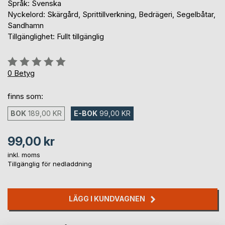
Språk: Svenska
Nyckelord: Skärgård, Sprittillverkning, Bedrägeri, Segelbåtar,
Sandhamn
Tillgänglighet: Fullt tillgänglig
Betyg::
0%
0
Betyg
finns som:
BOK
189,00 KR
E-BOK
99,00 KR
99,00 kr
inkl. moms
Tillgänglig för nedladdning
LÄGG I KUNDVAGNEN