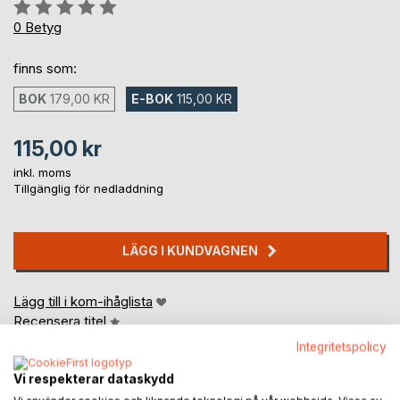
Betyg::
0%
0
Betyg
finns som:
BOK
179,00 KR
E-BOK
115,00 KR
115,00 kr
inkl. moms
Tillgänglig för nedladdning
LÄGG I KUNDVAGNEN
Lägg till i kom-ihåglista
Recensera titel
Integritetspolicy
Vi respekterar dataskydd