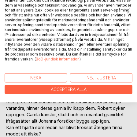
Vi använder cookies och liknande teknologi på vår webbsida. Vissa av
dem är väsentliga och tekniskt nödvändiga. Vi använder även metoder
för att analysera (t.ex. cookies eller fingerprints samt server-spårning)
och för att mäta hur ofta vår webbsida besöks och hur den används. Vi
BESKRIVNING
använder spårningsteknik för marknadsföringsändamål och använder
server-spårning samt tredjepartsleverantörer för detta ändamål, vilket
kan innebära användning av cookies, fingerprints, spårningspixlar och
IP-adresser på olika enheter. Vi bäddar även in tredjepartsinnehåll från
När Johanna flyttar till Skåne med sin fjortonåriga dotter
andra leverantörer (videoplattformar) på vår webbsida. Vi har inget
Mila, söker hon framför allt en sak: distans. Avstånd från ett
inflytande över den vidare databehandlingen eller eventuell spårning
från tredjepartsleverantörens sida. Med din inställning samtycker du till
äktenskap som brutits av Roberts svek. Avstånd från gamla
de processer som beskrivs ovan. Du kan återkalla ditt samtycke för
skador. Avstånd från ett liv där hon förlorade sig själv.
framtida verkan. (
BoD-juridisk information
)
Medan Mila börjar ett sommarjobb på ett litet café vid
havet och långsamt anländer till Sverige, hittar Johanna
oväntat också stöd där. Mellan doften av färska kanelbullar,
NEKA
NEJ, JUSTERA
salt havsluft och lugna vinterkvällar möter hon Erik, son till
kaféägaren Lars. En man som själv vet hur det är att fly från
ACCEPTERA ALLA
det förflutna.
Men precis när Johanna och Erik försiktigt börjar lita på
varandra, hinner deras gamla liv ikapp dem. Robert dyker
upp igen. Gamla känslor, skuld och en oväntad graviditet
ifrågasätter allt Johanna försöker bygga upp igen.
Kan ett hjärta som redan har blivit krossat återigen finna
modet att älska?