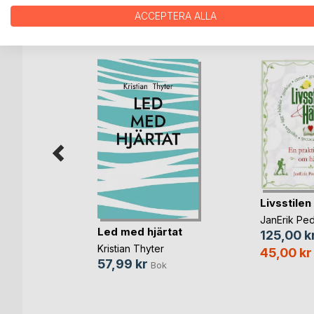
ACCEPTERA ALLA
ANDRA TITLAR HOS
B
Livsstilen
n andre
JanErik Pe
Led med hjärtat
125,00 k
lsen
Kristian Thyter
45,00 kr
Bok
57,99 kr
Bok