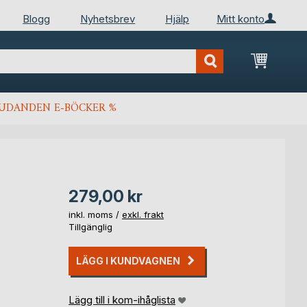
Blogg
Nyhetsbrev
Hjälp
Mitt konto
Min kun
JUDANDEN E-BÖCKER %
279,00 kr
inkl. moms /
exkl. frakt
Tillgänglig
LÄGG I KUNDVAGNEN
Lägg till i kom-ihåglista