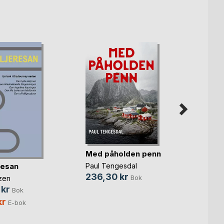
Med påholden penn
Trett
solup
resan
Paul Tengesdal
Angeli
236,30 kr
Bok
zen
349,
 kr
Bok
149,
kr
E-bok