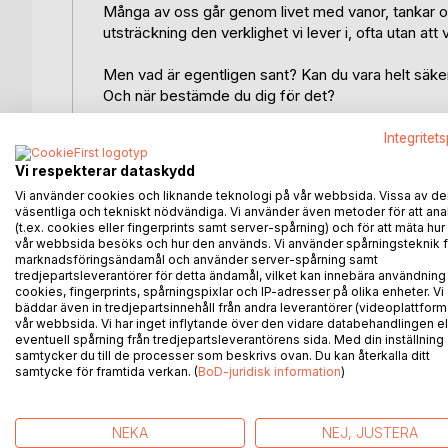
Många av oss går genom livet med vanor, tankar och 
utsträckning den verklighet vi lever i, ofta utan att 
Men vad är egentligen sant? Kan du vara helt säke
Och när bestämde du dig för det?
Små, medvetna val kan förändra hela riktningen i vår
Integritet
Vi respekterar dataskydd
I Med vänlig påminnelse delar Erik med sig av sin p
Vi använder cookies och liknande teknologi på vår webbsida. Vissa av de
konkreta verktyg från sitt arbete som coach och tr
väsentliga och tekniskt nödvändiga. Vi använder även metoder för att ana
leva mer medvetet, ta större ansvar för dina val oc
(t.ex. cookies eller fingerprints samt server-spårning) och för att mäta hur
vår webbsida besöks och hur den används. Vi använder spårningsteknik f
marknadsföringsändamål och använder server-spårning samt
Röster om boken:
tredjepartsleverantörer för detta ändamål, vilket kan innebära användning
"Jordnära, personlig och peppande på samma gån
cookies, fingerprints, spårningspixlar och IP-adresser på olika enheter. Vi
"Som läsare känner jag mig otroligt upplyft, hoppfu
bäddar även in tredjepartsinnehåll från andra leverantörer (videoplattform
vår webbsida. Vi har inget inflytande över den vidare databehandlingen el
"En djup och samtidigt upplyftande bok som är lätt att 
eventuell spårning från tredjepartsleverantörens sida. Med din inställning
samtycker du till de processer som beskrivs ovan. Du kan återkalla ditt
Med vänlig påminnelse: du har redan allt som krävs
samtycke för framtida verkan. (
BoD-juridisk information
)
Din framtid är fortfarande oskriven - och du sitte
NEKA
NEJ, JUSTERA