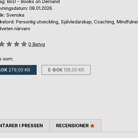
lag: BoD - Books on Demand
ivningsdatum: 08.01.2026
åk: Svenska
elord: Personlig utveckling, Självledarskap, Coaching, Mindfulne
veten närvaro
g::
0
Betyg
ns som:
BOK
279,00 KR
E-BOK
139,00 KR
TARER I PRESSEN
RECENSIONER