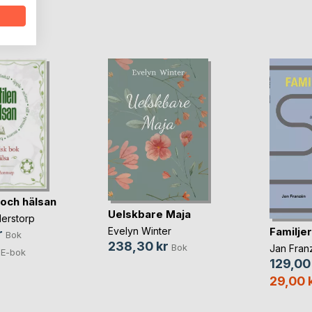
oD
 och hälsan
Uelskbare Maja
derstorp
Familje
Evelyn Winter
r
Bok
238,30 kr
Bok
Jan Fran
E-bok
129,00
29,00 