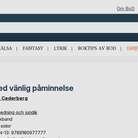
Om BoD
HÄLSA
FANTASY
LYRIK
BOKTIPS AV BOD
ERB
d vänlig påminnelse
k Cederberg
edning och juridik
kband
 sidor
N-13: 9789180977777