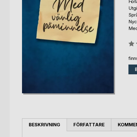
För
Utg
Spr
Nyck
Med
Bety
0%
fin
BESKRIVNING
FÖRFATTARE
KOMMEN