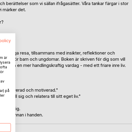
berättelser som vi sällan ifrågasätter. Våra tankar färgar i stor
vi märker det.
r?
t liv.
spolicy
ersonliga resa, tillsammans med insikter, reflektioner och
m är
änare för barn och ungdomar. Boken är skriven för dig som vill
lysera
h skapa en mer handlingskraftig vardag - med ett friare inre liv.
 ofta
ör
 av
g."
ll, inspirerad och motiverad."
ar) på
ler
ta till sig och relatera till sitt eget liv."
 inom dig.
r med pennan i handen.