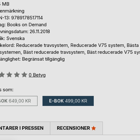
5 MB
tenmärkning
N-13: 9789178517114
lag: Books on Demand
vningsdatum: 26.11.2018
åk: Svenska
kelord: Reducerade travsystem, Reducerade V75 system, Bästa
vsystemen, Bäst reducerade travsystem, Bäst reducerade V75 s
gänglighet: Begränsat tillgänglig
g::
0
Betyg
ns som:
BOK
649,00 KR
E-BOK
499,00 KR
TARER I PRESSEN
RECENSIONER