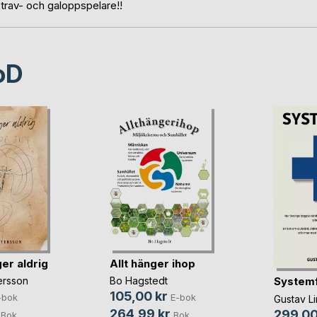
trav- och galoppspelare!!
oD
ger aldrig
Allt hänger ihop
Systemf
ersson
Bo Hagstedt
105,00 kr
-bok
E-bok
Gustav L
264,99 kr
299,00
Bok
Bok