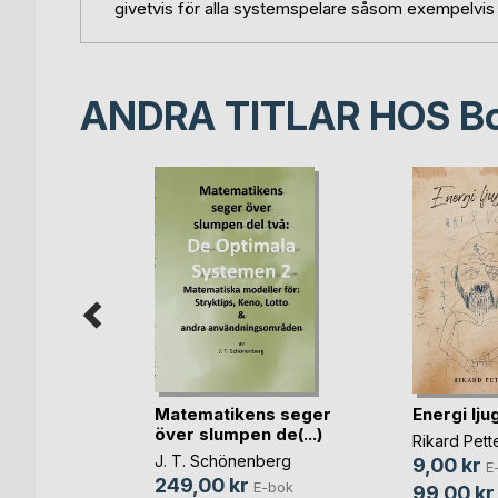
givetvis för alla systemspelare såsom exempelvis 
ANDRA TITLAR HOS
B
Matematikens seger
Energi lju
över slumpen de(...)
nly
Rikard Pett
J. T. Schönenberg
öm
9,00 kr
E
249,00 kr
E-bok
bok
99,00 kr