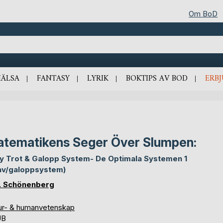
Om BoD
HÄLSA
FANTASY
LYRIK
BOKTIPS AV BOD
ERB
tematikens Seger Över Slumpen:
ly Trot & Galopp System- De Optimala Systemen 1
av/galoppsystem)
T. Schönenberg
ur- & humanvetenskap
UB