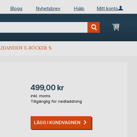
Blogg
Nyhetsbrev
Hjälp
Mitt konto
Min kun
JUDANDEN E-BÖCKER %
499,00 kr
inkl. moms
Tillgänglig för nedladdning
LÄGG I KUNDVAGNEN