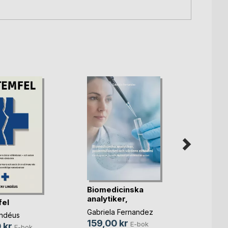
Den n
Biomedicinska
parti
analytiker,
el
oc(...)
patients(...)
Åke J
Gabriela Fernandez
indéus
449,
159,00 kr
E-bok
 kr
E-bok