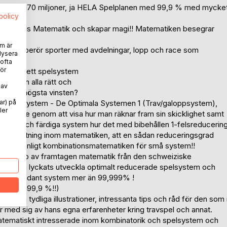
spelrader, 170 miljoner, ja HELA Spelplanen med 99,9 % med mycke
spolicy
ducerar Guds Matematik och skapar magi!! Matematiken besegrar
m är
i spel som berör sporter med avdelningar, lopp och race som
lysera
 ofta
ör
ringen av ett spelsystem
 fel från alla rätt och
 av
ll säga högsta vinsten?
 Gallop System - De Optimala Systemen 1 (Trav/galoppsystem),
ar) på
ler
 ingående genom att visa hur man räknar fram sin skicklighet samt
r, bilder och färdiga system hur det med bibehållen 1-felsreducerin
e uppfattning inom matematiken, att en sådan reduceringsgrad
praktiken enligt kombinationsmatematiken för små system!!
delvis hjälp av framtagen matematik från den schweiziske
evisligen lyckats utveckla optimalt reducerade spelsystem och
ucera ett sådant system mer än 99,999% !
t förbi 99,9 %!!)
enom tydliga illustrationer, intressanta tips och råd för den som 
r med sig av hans egna erfarenheter kring travspel och annat.
atematiskt intresserade inom kombinatorik och spelsystem och