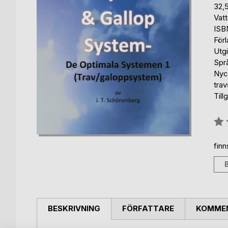
32,
Vat
ISB
För
Utgi
Spr
Nyc
tra
Till
Bety
0%
fin
BESKRIVNING
FÖRFATTARE
KOMMEN