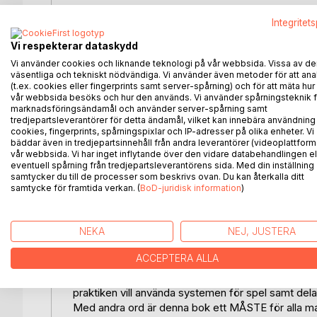
Är det verkligen möjligt att reducera 5 miljoner 
Integritet
bra resultat?!
Ja, bevisligen när författaren i denna bok intro
Vi respekterar dataskydd
slumpen i denna bok!!
Vi använder cookies och liknande teknologi på vår webbsida. Vissa av de
Hur skicklig är Du i att kunna tippa rätt vinstrad 
väsentliga och tekniskt nödvändiga. Vi använder även metoder för att ana
exempelvis inom trav- och galoppsport?
(t.ex. cookies eller fingerprints samt server-spårning) och för att mäta hur
vår webbsida besöks och hur den används. Vi använder spårningsteknik f
Hur långt är det i praktiken möjligt att nå i reduce
marknadsföringsändamål och använder server-spårning samt
för att ändå ha kvar 1 -felsreducering, det vill säga 1
tredjepartsleverantörer för detta ändamål, vilket kan innebära användning
därigenom mycket enklare kunna få alla rätt, det vi
cookies, fingerprints, spårningspixlar och IP-adresser på olika enheter. Vi
I Matematikens seger över slumpen: Jolly Trot &
bäddar även in tredjepartsinnehåll från andra leverantörer (videoplattform
vår webbsida. Vi har inget inflytande över den vidare databehandlingen el
besvarar författaren bland annat dessa två frågor
eventuell spårning från tredjepartsleverantörens sida. Med din inställning
bevisar med tydliga instruktioner, formler, tabelle
samtycker du till de processer som beskrivs ovan. Du kan återkalla ditt
verkligen går att reducera spelsystem från gängs
samtycke för framtida verkan. (
BoD-juridisk information
)
ligger på drygt 91 %, till hela ofattbara 98,6 % i 
Författaren har på ett fantastiskt unikt sätt med 
NEKA
NEJ, JUSTERA
sjuttonhundratals matematikern Leonhard Euler, b
visar i formel att det är möjligt att fortsätta red
ACCEPTERA ALLA
(Men med Guds Matematik för stora system blir de
Dessutom ger författaren mycket bra instruktioner g
praktiken vill använda systemen för spel samt dela
Med andra ord är denna bok ett MÅSTE för alla m