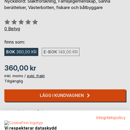
Nyckelord: Släktforskning, Familjegemenskap, Sanna
berättelser, Västerbotten, fiskare och båtbyggare
Betyg::
0%
0
Betyg
finns som:
BOK
360,00 KR
E-BOK
149,00 KR
360,00 kr
inkl. moms /
exkl. frakt
Tillgänglig
LÄGG I KUNDVAGNEN
Lägg till i kom-ihåglista
Integritetspolicy
Recensera titel
Vi respekterar dataskydd