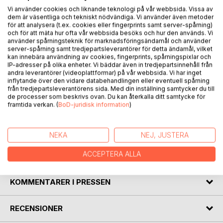
Vi använder cookies och liknande teknologi på vår webbsida. Vissa av
dem är väsentliga och tekniskt nödvändiga. Vi använder även metoder
för att analysera (t.ex. cookies eller fingerprints samt server-spårning)
och för att mäta hur ofta vår webbsida besöks och hur den används. Vi
använder spårningsteknik för marknadsföringsändamål och använder
server-spårning samt tredjepartsleverantörer för detta ändamål, vilket
BESKRIVNING
kan innebära användning av cookies, fingerprints, spårningspixlar och
IP-adresser på olika enheter. Vi bäddar även in tredjepartsinnehåll från
andra leverantörer (videoplattformar) på vår webbsida. Vi har inget
inflytande över den vidare databehandlingen eller eventuell spårning
Släktkrönika över Albin och Hulda Öhman i Ostvik från år
från tredjepartsleverantörens sida. Med din inställning samtycker du till
1888 och Albert och Fredrika /Nanna i Boviken från 1877 till
de processer som beskrivs ovan. Du kan återkalla ditt samtycke för
framtida verkan. (
BoD-juridisk information
)
idag. Båda familjerna från Västerbotten. Familjer som
bedrev lantbruk samtidigt som de byggde båtar och
fiskade.
NEKA
NEJ, JUSTERA
ACCEPTERA ALLA
FÖRFATTARE
KOMMENTARER I PRESSEN
RECENSIONER