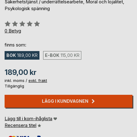
Säkerhetstjänst / underrättelsearbete, Moral och lojalitet,
Psykologisk spänning
Betyg::
0%
0
Betyg
finns som:
BOK
189,00 KR
E-BOK
115,00 KR
189,00 kr
inkl. moms /
exkl. frakt
Tillgänglig
LÄGG I KUNDVAGNEN
Lägg till i kom-ihåglista
Recensera titel