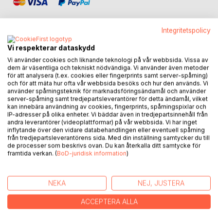
Integritetspolicy
Vi respekterar dataskydd
BESKRIVNING
Vi använder cookies och liknande teknologi på vår webbsida. Vissa av
dem är väsentliga och tekniskt nödvändiga. Vi använder även metoder
för att analysera (t.ex. cookies eller fingerprints samt server-spårning)
Ett uppdrag i Shanghai som går fruktansvärt fel.
och för att mäta hur ofta vår webbsida besöks och hur den används. Vi
använder spårningsteknik för marknadsföringsändamål och använder
server-spårning samt tredjepartsleverantörer för detta ändamål, vilket
Kriminalassistent Maria Svensson skickas för att hämta en
kan innebära användning av cookies, fingerprints, spårningspixlar och
misstänkt dubbelmördare.
IP-adresser på olika enheter. Vi bäddar även in tredjepartsinnehåll från
andra leverantörer (videoplattformar) på vår webbsida. Vi har inget
Men redan första kvällen förändras allt.
inflytande över den vidare databehandlingen eller eventuell spårning
från tredjepartsleverantörens sida. Med din inställning samtycker du till
Plötsligt är det hon själv som jagas.
de processer som beskrivs ovan. Du kan återkalla ditt samtycke för
framtida verkan. (
BoD-juridisk information
)
Fast i ett spel där ingen talar sanning och där ett enda
misstag kan kosta henne livet.
NEKA
NEJ, JUSTERA
Vem kan hon lita på?
ACCEPTERA ALLA
Marias förbjudna värld är en mörk och intensiv deckare om