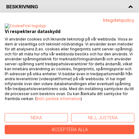
BESKRIVNING
Integritetspolicy
När Yrsa är tre år dör hennes pappa och mamman blir
ensam med sina sex barn. Därför måste hon adoptera bort
Vi respekterar dataskydd
tre av barnen. Yrsa kommer till en ny familj där hon växer
Vi använder cookies och liknande teknologi på vår webbsida. Vissa av
upp under såväl fysisk som psykisk misshandel.
dem är väsentliga och tekniskt nödvändiga. Vi använder även metoder
för att analysera (t.ex. cookies eller fingerprints samt server-spårning)
och för att mäta hur ofta vår webbsida besöks och hur den används. Vi
Hon gifter sig med en man som i mycket liknar hennes
använder spårningsteknik för marknadsföringsändamål och använder
mamma och hon tvingas fly från Finland till Sverige med
server-spårning samt tredjepartsleverantörer för detta ändamål, vilket
kan innebära användning av cookies, fingerprints, spårningspixlar och
sina två barn och katt. Familjen kommer väl tillrätta i det nya
IP-adresser på olika enheter. Vi bäddar även in tredjepartsinnehåll från
hemlandet ända tills hon blir arbetslös och tio år av helvete
andra leverantörer (videoplattformar) på vår webbsida. Vi har inget
bryter ut.
inflytande över den vidare databehandlingen eller eventuell spårning
från tredjepartsleverantörens sida. Med din inställning samtycker du till
Följ Yrsa i hennes kamp mot myndigheter, mordhot, spioner
de processer som beskrivs ovan. Du kan återkalla ditt samtycke för
och myndigheters oegentligheter.
framtida verkan. (
BoD-juridisk information
)
En verkligen spännande läsning där verkligheten överträffar
dikten!
NEKA
NEJ, JUSTERA
ACCEPTERA ALLA
FÖRFATTARE