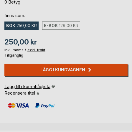
0%
0
Betyg
finns som:
BOK
250,00 KR
E-BOK
129,00 KR
250,00 kr
inkl. moms /
exkl. frakt
Tillgänglig
LÄGG I KUNDVAGNEN
Lägg till i kom-ihåglista
Recensera titel