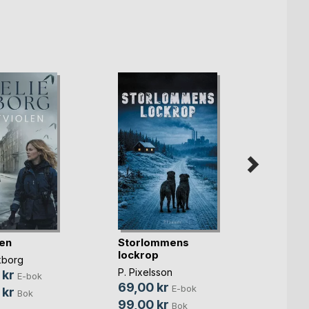
len
Storlommens
Sorter
lockrop
kborg
Tina R
P. Pixelsson
 kr
69,0
E-bok
69,00 kr
E-bok
 kr
149,
Bok
99,00 kr
Bok