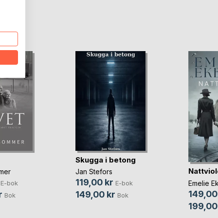
oD
Skugga i betong
Nattvio
mer
Jan Stefors
119,00 kr
Emelie E
E-bok
E-bok
149,00
r
149,00 kr
Bok
Bok
199,00