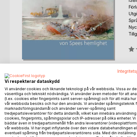
ISB
För
Utg
Spr
Nyck
Till
Bety
0%
Integritet
Vi respekterar dataskydd
Vi använder cookies och liknande teknologi på vår webbsida. Vissa av de
BESKRIVNING
FÖRFATTARE
KOMMEN
väsentliga och tekniskt nödvändiga. Vi använder även metoder för att ana
(t.ex. cookies eller fingerprints samt server-spårning) och för att mäta hur
vår webbsida besöks och hur den används. Vi använder spårningsteknik f
Erik von Bergius har just startat studierna på Linnè 
marknadsföringsändamål och använder server-spårning samt
händelser med koppling till hans egen familj och de
tredjepartsleverantörer för detta ändamål, vilket kan innebära användning
cookies, fingerprints, spårningspixlar och IP-adresser på olika enheter. Vi
kring Falklandöarna / Malvinas och till sist måste
bäddar även in tredjepartsinnehåll från andra leverantörer (videoplattform
rad historiska händelser, spridda över flera kontine
vår webbsida. Vi har inget inflytande över den vidare databehandlingen el
eventuell spårning från tredjepartsleverantörens sida. Med din inställning