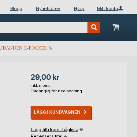
Blogg
Nyhetsbrev
Hjälp
Mitt konto
Min kun
JUDANDEN E-BÖCKER %
29,00 kr
inkl. moms
Tillgänglig för nedladdning
LÄGG I KUNDVAGNEN
Lägg till i kom-ihåglista
Recensera titel