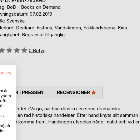
N-13: 9789177859987
lag: BoD - Books on Demand
ivningsdatum: 07.02.2019
åk: Svenska
elord: Deckare, historia, Världskrigen, Falklandsöarna, Kina
gänglighet: Begränsat tillgänglig
g::
0
Betyg
spolicy
m är
TARER I PRESSEN
RECENSIONER
lysera
 ofta
ör
universitetet i Växjö, när han dras in i en serie dramatiska
ss roll i en rad historiska händelser. Efter hand knyts allt samman
 av
 sanningen komma fram. Handlingen utspelas både i nutid och vid e
ar) på
nter.
ler