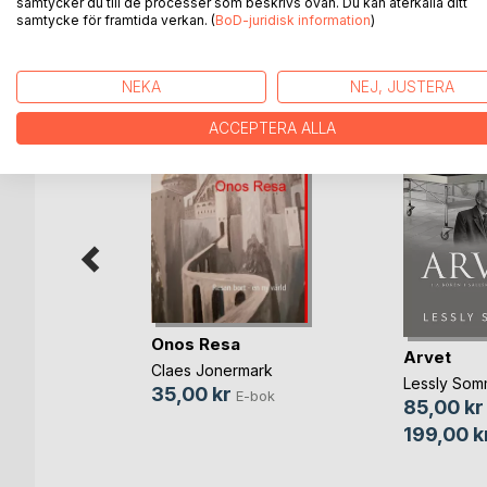
samtycker du till de processer som beskrivs ovan. Du kan återkalla ditt
samtycke för framtida verkan. (
BoD-juridisk information
)
ANDRA TITLAR HOS
B
NEKA
NEJ, JUSTERA
ACCEPTERA ALLA
Onos Resa
vieran
Arvet
Claes Jonermark
öld
Lessly Som
35,00 kr
E-bok
85,00 kr
bok
199,00 k
Bok