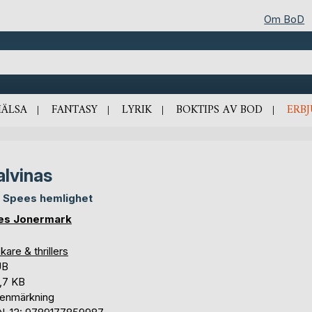
Om BoD
HÄLSA
FANTASY
LYRIK
BOKTIPS AV BOD
ERB
lvinas
 Spees hemlighet
es Jonermark
are & thrillers
UB
,7 KB
tenmärkning