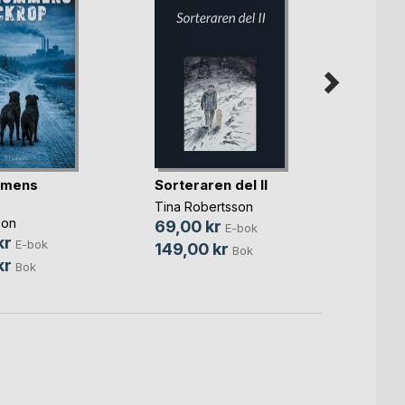
Maria
värld
mmens
Sorteraren del II
Stig K
Tina Robertsson
115,0
son
69,00 kr
E-bok
kr
189,
E-bok
149,00 kr
Bok
kr
Bok