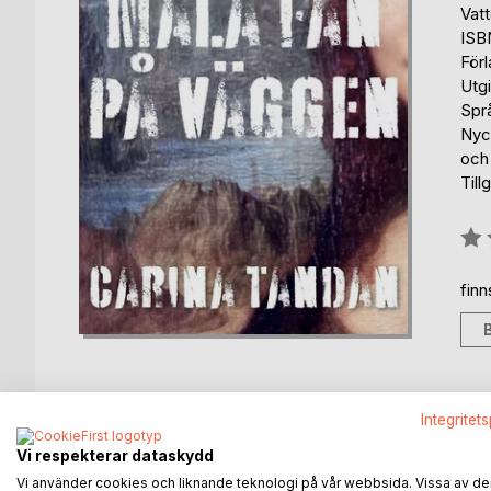
Vat
ISB
För
Utg
Spr
Nyck
och
Till
Bety
0%
fin
Integritet
BESKRIVNING
FÖRFATTARE
KOMMEN
Vi respekterar dataskydd
Vi använder cookies och liknande teknologi på vår webbsida. Vissa av de