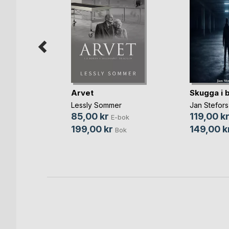
Arvet
Skugga i 
 Arv
Lessly Sommer
Jan Stefors
jö
85,00 kr
119,00 k
E-bok
-bok
199,00 kr
149,00 k
Bok
Bok