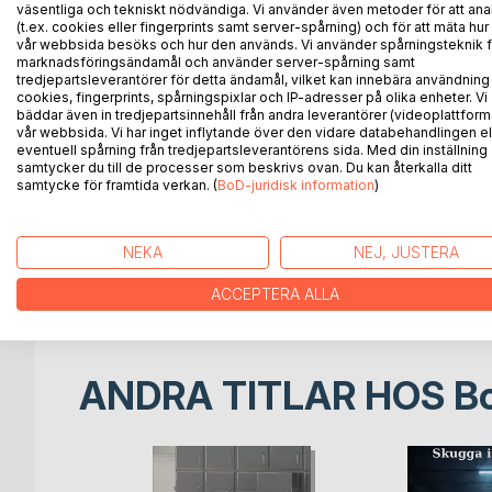
väsentliga och tekniskt nödvändiga. Vi använder även metoder för att ana
För Ava Halldin är konsten det enda som känns verk
(t.ex. cookies eller fingerprints samt server-spårning) och för att mäta hur
hon och fantiserar om att en dag få visa sina verk.
vår webbsida besöks och hur den används. Vi använder spårningsteknik f
men inte på det sätt hon föreställt sig. I stället öp
marknadsföringsändamål och använder server-spårning samt
tredjepartsleverantörer för detta ändamål, vilket kan innebära användning
inflytelserika mecenater, konsthandlare och konnäs
cookies, fingerprints, spårningspixlar och IP-adresser på olika enheter. Vi
Samtidigt träffar hon en man som kanske ser henne
bäddar även in tredjepartsinnehåll från andra leverantörer (videoplattform
vår webbsida. Vi har inget inflytande över den vidare databehandlingen el
För första gången känns det som om hon har en rik
eventuell spårning från tredjepartsleverantörens sida. Med din inställning
samtycker du till de processer som beskrivs ovan. Du kan återkalla ditt
baksida, och att priset kan vara högre än hon anat.
samtycke för framtida verkan. (
BoD-juridisk information
)
Måla fan på väggen är en fängslande psykologisk
när en ung konstnärs dröm slår in, men visar sig vara
NEKA
NEJ, JUSTERA
verkar och där lojalitet är en bräcklig valuta, hur 
att skydda dem hon älskar?
ACCEPTERA ALLA
ANDRA TITLAR HOS
B