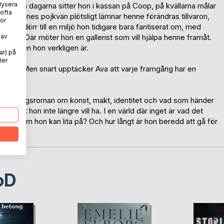
lysera
ligt. På dagarna sitter hon i kassan på Coop, på kvällarna målar
 ofta
 När hennes pojkvän plötsligt lämnar henne förändras tillvaron,
ör
pnas en dörr till en miljö hon tidigare bara fantiserat om, med
 av
sörer. Där möter hon en gallerist som vill hjälpa henne framåt.
 för den hon verkligen är.
ar) på
ler
tning. Men snart upptäcker Ava att varje framgång har en
 spänningsroman om konst, makt, identitet och vad som händer
 något hon inte längre vill ha. I en värld där inget är vad det
vet hon vem hon kan lita på? Och hur långt är hon beredd att gå för
oD