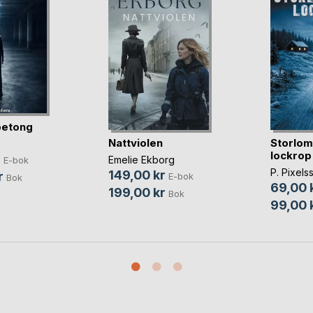
betong
Nattviolen
Storlo
lockrop
r
Emelie Ekborg
E-bok
P. Pixels
149,00 kr
r
E-bok
Bok
69,00 
199,00 kr
Bok
99,00 