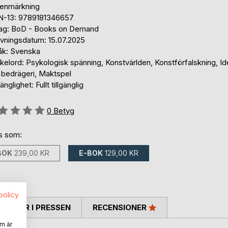
tenmärkning
N-13: 9789181346657
lag: BoD - Books on Demand
ivningsdatum: 15.07.2025
åk: Svenska
elord: Psykologisk spänning, Konstvärlden, Konstförfalskning, Ide
 bedrägeri, Maktspel
gänglighet: Fullt tillgänglig
g::
0
Betyg
ns som:
BOK
239,00 KR
E-BOK
129,00 KR
spolicy
TARER I PRESSEN
RECENSIONER
m är