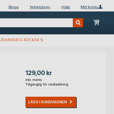
Blogg
Nyhetsbrev
Hjälp
Mitt konto
Min kun
JUDANDEN E-BÖCKER %
129,00 kr
inkl. moms
Tillgänglig för nedladdning
LÄGG I KUNDVAGNEN