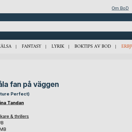
Om BoD
HÄLSA
FANTASY
LYRIK
BOKTIPS AV BOD
ERB
la fan på väggen
cture Perfect)
ina Tandan
are & thrillers
UB
 MB