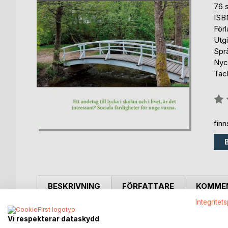
76 s
ISB
För
Utgi
Spr
Nyck
Tac
Bety
0%
fin
BESKRIVNING
FÖRFATTARE
KOMMEN
Integritet
Sociala färdigheter för unga vuxna att lyckas med sk
Vi respekterar dataskydd
inre trygghet når du högre grad av lycka här och nu