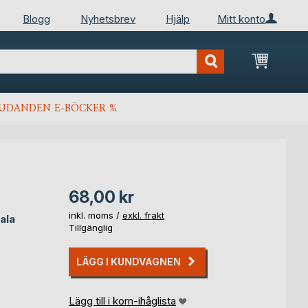
Blogg
Nyhetsbrev
Hjälp
Mitt konto
Min kun
JUDANDEN E-BÖCKER %
68,00 kr
inkl. moms /
exkl. frakt
iala
Tillgänglig
LÄGG I KUNDVAGNEN
Lägg till i kom-ihåglista