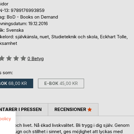
idor
N-13: 9789176993859
lag: BoD - Books on Demand
vningsdatum: 19.12.2016
åk: Svenska
elord: självkänsla, nuet, Studieteknik och skola, Eckhart Tolle,
ksamhet
g::
0
Betyg
ns som:
BOK
68,00 KR
E-BOK
45,00 KR
TARER I PRESSEN
RECENSIONER
spolicy
olan och livet. Nå ökad livskvalitet. Bli trygg i dig själv. Genom
. Med lugn och stillhet i sinnet, ges möjlighet att lyckas med