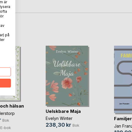
m är
lysera
 ofta
ör
 av
oD
ar) på
ler
 och hälsan
Uelskbare Maja
derstorp
Familje
Evelyn Winter
r
Bok
238,30 kr
Bok
Jan Fran
E-bok