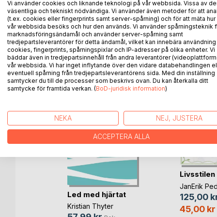
Vi använder cookies och liknande teknologi på vår webbsida. Vissa av de
skolan och livet.
väsentliga och tekniskt nödvändiga. Vi använder även metoder för att ana
(t.ex. cookies eller fingerprints samt server-spårning) och för att mäta hur
vår webbsida besöks och hur den används. Vi använder spårningsteknik f
marknadsföringsändamål och använder server-spårning samt
tredjepartsleverantörer för detta ändamål, vilket kan innebära användning
ANDRA TITLAR HOS
B
cookies, fingerprints, spårningspixlar och IP-adresser på olika enheter. Vi
bäddar även in tredjepartsinnehåll från andra leverantörer (videoplattform
vår webbsida. Vi har inget inflytande över den vidare databehandlingen el
eventuell spårning från tredjepartsleverantörens sida. Med din inställning
samtycker du till de processer som beskrivs ovan. Du kan återkalla ditt
samtycke för framtida verkan. (
BoD-juridisk information
)
NEKA
NEJ, JUSTERA
ACCEPTERA ALLA
Livsstilen
n andre
JanErik Pe
Led med hjärtat
125,00 k
lsen
Kristian Thyter
45,00 kr
Bok
57,99 kr