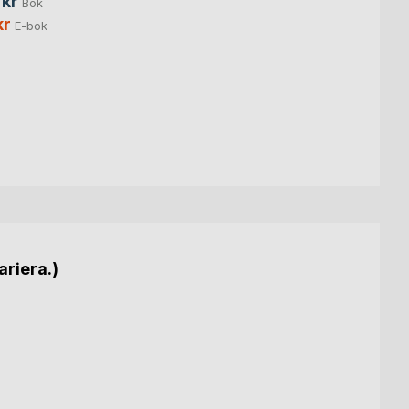
 kr
Bok
149,
kr
E-bok
ariera.)