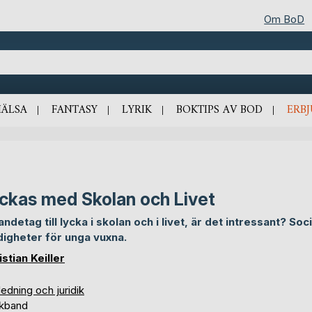
Om BoD
HÄLSA
FANTASY
LYRIK
BOKTIPS AV BOD
ERB
ckas med Skolan och Livet
 andetag till lycka i skolan och i livet, är det intressant? Soc
digheter för unga vuxna.
istian Keiller
edning och juridik
kband