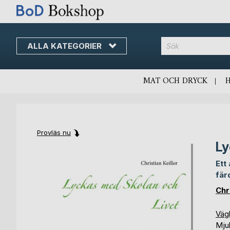
ALLA KATEGORIER
MAT OCH DRYCK
Provläs nu
Ly
Skip
Skip
to
to
Ett
the
the
fär
end
beginning
of
of
Chr
the
the
images
images
Vägl
gallery
gallery
Mju