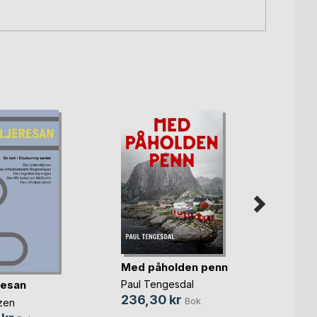
Med påholden penn
Trett
solup
resan
Paul Tengesdal
Angeli
236,30 kr
Bok
zen
349,