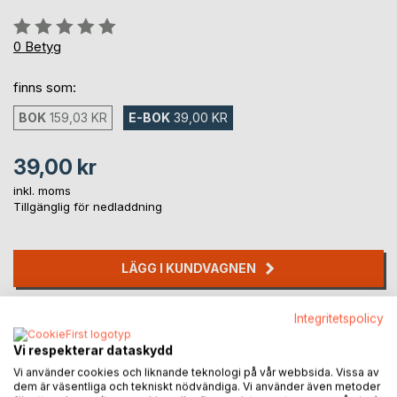
Betyg::
0%
0
Betyg
finns som:
BOK
159,03 KR
E-BOK
39,00 KR
39,00 kr
inkl. moms
Tillgänglig för nedladdning
LÄGG I KUNDVAGNEN
Lägg till i kom-ihåglista
Integritetspolicy
Recensera titel
Vi respekterar dataskydd
Vi använder cookies och liknande teknologi på vår webbsida. Vissa av
dem är väsentliga och tekniskt nödvändiga. Vi använder även metoder