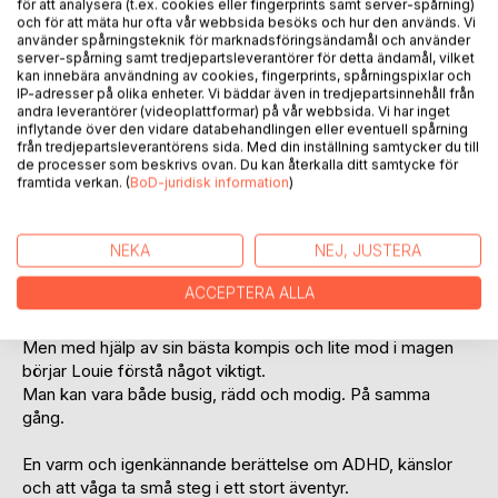
för att analysera (t.ex. cookies eller fingerprints samt server-spårning)
och för att mäta hur ofta vår webbsida besöks och hur den används. Vi
använder spårningsteknik för marknadsföringsändamål och använder
server-spårning samt tredjepartsleverantörer för detta ändamål, vilket
kan innebära användning av cookies, fingerprints, spårningspixlar och
IP-adresser på olika enheter. Vi bäddar även in tredjepartsinnehåll från
BESKRIVNING
andra leverantörer (videoplattformar) på vår webbsida. Vi har inget
inflytande över den vidare databehandlingen eller eventuell spårning
från tredjepartsleverantörens sida. Med din inställning samtycker du till
Louie älskar fart, äventyr och att göra saker NU direkt!
de processer som beskrivs ovan. Du kan återkalla ditt samtycke för
Ibland går det lite för fort. Som när sparkcykeln kör rakt in i
framtida verkan. (
BoD-juridisk information
)
garaget.
NEKA
NEJ, JUSTERA
När familjen åker på semester verkar allt bara bli fel. Vuxna
tjatar, storebror är perfekt och plötsligt händer något som
ACCEPTERA ALLA
gör Louie rädd för det han älskar mest.
Men med hjälp av sin bästa kompis och lite mod i magen
börjar Louie förstå något viktigt.
Man kan vara både busig, rädd och modig. På samma
gång.
En varm och igenkännande berättelse om ADHD, känslor
och att våga ta små steg i ett stort äventyr.