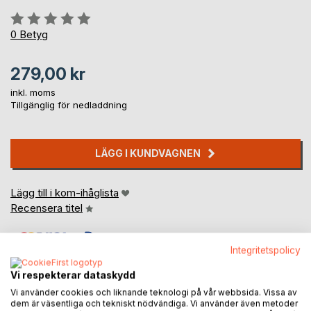
Betyg::
0%
0
Betyg
279,00 kr
inkl. moms
Tillgänglig för nedladdning
LÄGG I KUNDVAGNEN
Lägg till i kom-ihåglista
Recensera titel
Integritetspolicy
Vi respekterar dataskydd
Vi använder cookies och liknande teknologi på vår webbsida. Vissa av
dem är väsentliga och tekniskt nödvändiga. Vi använder även metoder