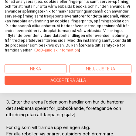
BESKRIVNING
för att analysera (t.ex. cookies eller fingerprints samt server-spårning)
och för att mäta hur ofta vår webbsida besöks och hur den används. Vi
använder spårningsteknik för marknadsföringsändamål och använder
server-spårning samt tredjepartsleverantörer för detta ändamål, vilket
Välkommen att stiga in i spelet som kallas karriär.
kan innebära användning av cookies, fingerprints, spårningspixlar och
Lugn bara lugn, jag kommer visa dig kontrollerna, lära dig
IP-adresser på olika enheter. Vi bäddar även in tredjepartsinnehåll från
andra leverantörer (videoplattformar) på vår webbsida. Vi har inget
banorna och hur du levlar upp.
inflytande över den vidare databehandlingen eller eventuell spårning
från tredjepartsleverantörens sida. Med din inställning samtycker du till
Boken har tre delar:
de processer som beskrivs ovan. Du kan återkalla ditt samtycke för
framtida verkan. (
BoD-juridisk information
)
1. Player ONE [delen som handlar om DIG. Hur du hittar din
röst, bygger på ditt mod, kartlägger skills och det där som
gör dig unik. För om du känner dig själv och vet vad du går
NEKA
NEJ, JUSTERA
för, då är du ostoppbar]
ACCEPTERA ALLA
2. Resources [delen som handlar om verktyg & resurser du
behöver för att vinna i spelet]
3. Enter the arena [delen som handlar om hur du hanterar
det stelbenta spelet för jobbsökande, företagande och
utbildning utan att tappa dig själv]
För dig som vill trampa upp en egen stig.
För alla rebeller, visionärer, outsiders och drömmare.