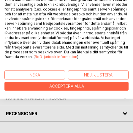
I romanen følger vi Anni fra hun er 5 år og til hun som ung
dem är väsentliga och tekniskt nödvändiga. Vi använder även metoder
voksen reiser til Frankrike. En historie om en oppvekst med
för att analysera (t.ex. cookies eller fingerprints samt server-spårning)
och för att mäta hur ofta vår webbsida besöks och hur den används. Vi
en syk mor og en taus far. Ingen forteller Anni hva som
använder spårningsteknik för marknadsföringsändamål och använder
feiler mor. Hun er ofte syk og forsvinner. Hun vil ikke at
server-spårning samt tredjepartsleverantörer för detta ändamål, vilket
noen skal bli borte eller såre henne, og slipper ikke
kan innebära användning av cookies, fingerprints, spårningspixlar och
IP-adresser på olika enheter. Vi bäddar även in tredjepartsinnehåll från
mennesker tett på. Hun søker trøst ved lønnetreet, når
andra leverantörer (videoplattformar) på vår webbsida. Vi har inget
løvet faller ned og danner et beskyttende teppe rundt
inflytande över den vidare databehandlingen eller eventuell spårning
henne. Det finnes noen hun stoler på, det er mormor, og
från tredjepartsleverantörens sida. Med din inställning samtycker du till
hushjelpen Uveig. Anni vil klare seg selv, hun må tidlig lære
de processer som beskrivs ovan. Du kan återkalla ditt samtycke för
framtida verkan. (
BoD-juridisk information
)
å bli selvstendig. En historie om oppvekst, om skole og
ungdomstid på 60- og 70-tallet.
NEKA
NEJ, JUSTERA
FÖRFATTARE
ACCEPTERA ALLA
KOMMENTARER I PRESSEN
RECENSIONER