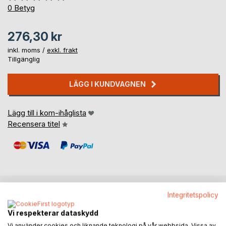
0%
0
Betyg
276,30 kr
inkl. moms /
exkl. frakt
Tillgänglig
LÄGG I KUNDVAGNEN
Lägg till i kom-ihåglista
Recensera titel
Integritetspolicy
BESKRIVNING
Vi respekterar dataskydd
Vi använder cookies och liknande teknologi på vår webbsida. Vissa av