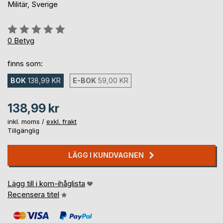
Militär, Sverige
Betyg::
0%
0
Betyg
finns som:
BOK
138,99 KR
E-BOK
59,00 KR
138,99 kr
inkl. moms /
exkl. frakt
Tillgänglig
LÄGG I KUNDVAGNEN
Lägg till i kom-ihåglista
Recensera titel