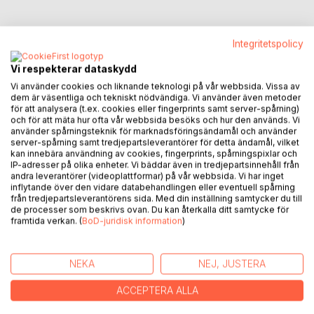
Integritetspolicy
BESKRIVNING
Vi respekterar dataskydd
Vi använder cookies och liknande teknologi på vår webbsida. Vissa av
dem är väsentliga och tekniskt nödvändiga. Vi använder även metoder
Efter händelserna i Riggad spelplan tvingas Frank och Elinor
för att analysera (t.ex. cookies eller fingerprints samt server-spårning)
och för att mäta hur ofta vår webbsida besöks och hur den används. Vi
lämna allt bakom sig. De förs till en hemlig plats, dold djupt
använder spårningsteknik för marknadsföringsändamål och använder
inom Försvarsmaktens mest skyddade domäner - en mörk
server-spårning samt tredjepartsleverantörer för detta ändamål, vilket
plats bara ett fåtal individer känner till och än färre får
kan innebära användning av cookies, fingerprints, spårningspixlar och
IP-adresser på olika enheter. Vi bäddar även in tredjepartsinnehåll från
besöka.
andra leverantörer (videoplattformar) på vår webbsida. Vi har inget
inflytande över den vidare databehandlingen eller eventuell spårning
Där, i skuggorna av det officiella Sverige, samlas en brokig
från tredjepartsleverantörens sida. Med din inställning samtycker du till
grupp civila rekryterade för ett enda syfte: att stoppa en
de processer som beskrivs ovan. Du kan återkalla ditt samtycke för
framtida verkan. (
BoD-juridisk information
)
pågående statskupp innan den bryter sönder landet inifrån.
Frank, med sina ovanliga talanger, blir en nyckelfigur i
spelet, men priset är högre än han kunnat föreställa sig.
NEKA
NEJ, JUSTERA
Det nät av lögner som tidigare spunnits runt honom börjar
ACCEPTERA ALLA
spricka. Allianser skiftar. Förtroenden rämnar. Och när Frank
plötsligt tvingas samarbeta med en person som tills nyligen