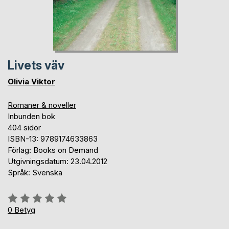
Livets väv
Olivia Viktor
Romaner & noveller
Inbunden bok
404 sidor
ISBN-13: 9789174633863
Förlag: Books on Demand
Utgivningsdatum: 23.04.2012
Språk: Svenska
Betyg::
0%
0
Betyg