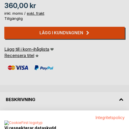
360,00 kr
inkl. moms /
exkl. frakt
Tillgänglig
LÄGG I KUNDVAGNEN
Lägg till i kom-ihåglista
Recensera titel
BESKRIVNING
Leende landskap mellan Västgötabergen, idylliska
Integritetspolicy
småstäder, karga hedar belysta av gyllene ärttärne och
ginst i Bretagnes kustområden; tuberkulosen – trettiotalets
Vi respekterar dataskydd