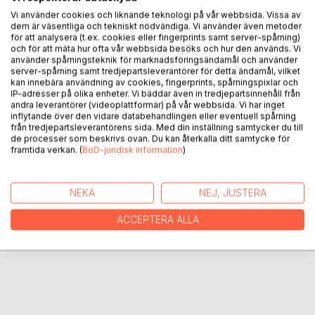
gissel, klasskillnader som var mer markanta än i vår tid och
Vi använder cookies och liknande teknologi på vår webbsida. Vissa av
dem är väsentliga och tekniskt nödvändiga. Vi använder även metoder
40-talets krigshot.
för att analysera (t.ex. cookies eller fingerprints samt server-spårning)
Tidsanda och miljöer som i viss mån formade Katrins liv.
och för att mäta hur ofta vår webbsida besöks och hur den används. Vi
Men det som starkast präglat henne är kärleken till de två
använder spårningsteknik för marknadsföringsändamål och använder
männen i hennes liv. Den försynte och tystlåtne Knut och
server-spårning samt tredjepartsleverantörer för detta ändamål, vilket
kan innebära användning av cookies, fingerprints, spårningspixlar och
den charmerande, ansvarslöse Gunnar.
IP-adresser på olika enheter. Vi bäddar även in tredjepartsinnehåll från
Genom dem får hon uppleva mycket glädje men också
andra leverantörer (videoplattformar) på vår webbsida. Vi har inget
djup sorg. Ett liv fyllt av både ljusa och mörka sidor.
inflytande över den vidare databehandlingen eller eventuell spårning
från tredjepartsleverantörens sida. Med din inställning samtycker du till
de processer som beskrivs ovan. Du kan återkalla ditt samtycke för
framtida verkan. (
BoD-juridisk information
)
FÖRFATTARE
KOMMENTARER I PRESSEN
NEKA
NEJ, JUSTERA
ACCEPTERA ALLA
RECENSIONER