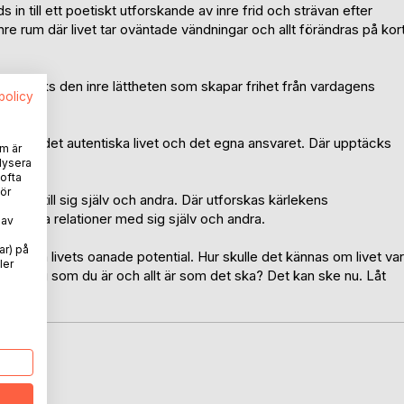
in till ett poetiskt utforskande av inre frid och strävan efter
nre rum där livet tar oväntade vändningar och allt förändras på kor
r upptäcks den inre lättheten som skapar frihet från vardagens
spolicy
nhet, det autentiska livet och det egna ansvaret. Där upptäcks
m är
er.
lysera
 ofta
ör
eken till sig själv och andra. Där utforskas kärlekens
i genuina relationer med sig själv och andra.
 av
ar) på
omfamna livets oanade potential. Hur skulle det kännas om livet var
ler
illräcklig som du är och allt är som det ska? Det kan ske nu. Låt
oD