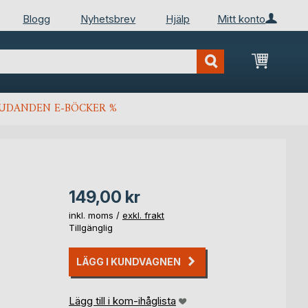
Blogg
Nyhetsbrev
Hjälp
Mitt konto
Min kun
JUDANDEN E-BÖCKER %
149,00 kr
inkl. moms /
exkl. frakt
Tillgänglig
LÄGG I KUNDVAGNEN
Lägg till i kom-ihåglista