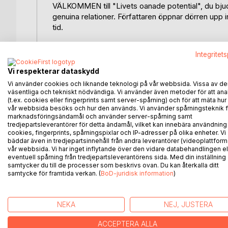
VÄLKOMMEN till "Livets oanade potential", du bjuds 
genuina relationer. Författaren öppnar dörren upp i
tid.
Lätthetens rum, som vill vidga livets potential. Dä
Integritet
upplevda begränsningar.
Vi respekterar dataskydd
Medvetandets rum, som vill fördjupar självmedvete
Vi använder cookies och liknande teknologi på vår webbsida. Vissa av de
förståelsen sig själv och världen ur flera dimension
väsentliga och tekniskt nödvändiga. Vi använder även metoder för att ana
(t.ex. cookies eller fingerprints samt server-spårning) och för att mäta hur
vår webbsida besöks och hur den används. Vi använder spårningsteknik f
Kärlekens rum, som expanderar den villkorslösa kärl
marknadsföringsändamål och använder server-spårning samt
transformativa kraft och glädjen att leva i harmoni 
tredjepartsleverantörer för detta ändamål, vilket kan innebära användning
cookies, fingerprints, spårningspixlar och IP-adresser på olika enheter. Vi
bäddar även in tredjepartsinnehåll från andra leverantörer (videoplattform
En innerlig inbjudan att utforska själens djup och 
vår webbsida. Vi har inget inflytande över den vidare databehandlingen el
lättare och mer kärleksfullt? Vad händer om du är t
eventuell spårning från tredjepartsleverantörens sida. Med din inställning
samtycker du till de processer som beskrivs ovan. Du kan återkalla ditt
dig överraskas.
samtycke för framtida verkan. (
BoD-juridisk information
)
NEKA
NEJ, JUSTERA
ANDRA TITLAR HOS
B
ACCEPTERA ALLA