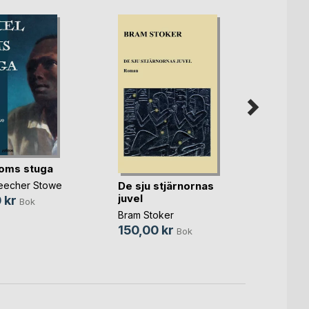
Fickk
oms stuga
Tommy
De sju stjärnornas
Beecher Stowe
59,0
juvel
 kr
Bok
Bram Stoker
150,00 kr
Bok