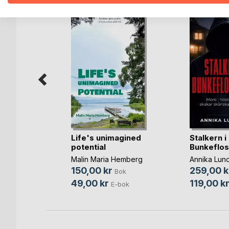
Dan
Life's unimagined
Stalkern i
potential
Bunkeflos
Malin Maria Hemberg
Annika Lund
ok
150,00 kr
259,00 k
Bok
49,00 kr
119,00 k
E-bok