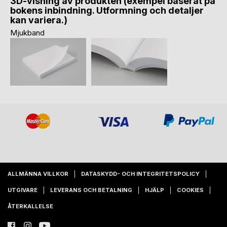
3D-visning av produkten (exempel baserat på
bokens inbindning. Utformning och detaljer
kan variera.)
Mjukband
ALLMÄNNA VILLKOR
DATASKYDD- OCH INTEGRITETSPOLICY
UTGIVARE
LEVERANS OCH BETALNING
HJÄLP
COOKIES
ÅTERKALLELSE