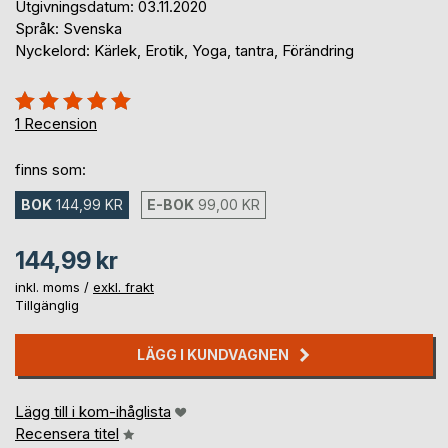
Utgivningsdatum: 03.11.2020
Språk: Svenska
Nyckelord: Kärlek, Erotik, Yoga, tantra, Förändring
Betyg::
100%
1
Recension
finns som:
BOK
144,99 KR
E-BOK
99,00 KR
144,99 kr
inkl. moms /
exkl. frakt
Tillgänglig
LÄGG I KUNDVAGNEN
Lägg till i kom-ihåglista
Recensera titel