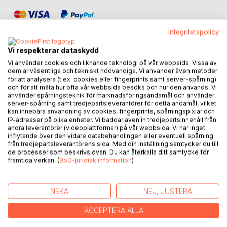
Integritetspolicy
Vi respekterar dataskydd
Vi använder cookies och liknande teknologi på vår webbsida. Vissa av
BESKRIVNING
dem är väsentliga och tekniskt nödvändiga. Vi använder även metoder
för att analysera (t.ex. cookies eller fingerprints samt server-spårning)
och för att mäta hur ofta vår webbsida besöks och hur den används. Vi
använder spårningsteknik för marknadsföringsändamål och använder
Det här är en skön feelgood-roman i form av en dråplig
server-spårning samt tredjepartsleverantörer för detta ändamål, vilket
fiktiv berättelse med sanningar från livet inbakade i
kan innebära användning av cookies, fingerprints, spårningspixlar och
IP-adresser på olika enheter. Vi bäddar även in tredjepartsinnehåll från
historien. En perfekt bok för dig som känner att du fastnat i
andra leverantörer (videoplattformar) på vår webbsida. Vi har inget
gamla hjulspår och behöver få in en frisk fläkt.
inflytande över den vidare databehandlingen eller eventuell spårning
från tredjepartsleverantörens sida. Med din inställning samtycker du till
Du får följa hur Jessica Anderssons och George Firestones
de processer som beskrivs ovan. Du kan återkalla ditt samtycke för
framtida verkan. (
BoD-juridisk information
)
liv flätas samman på det mest makalösa sätt.
Hur förhåller de sig till det ingen annan kan tro på. Vilka får
NEKA
NEJ, JUSTERA
reda på sanningen och vilka får det inte?
ACCEPTERA ALLA
Det blir en resa som ger oss inblick i tantrans och yogans