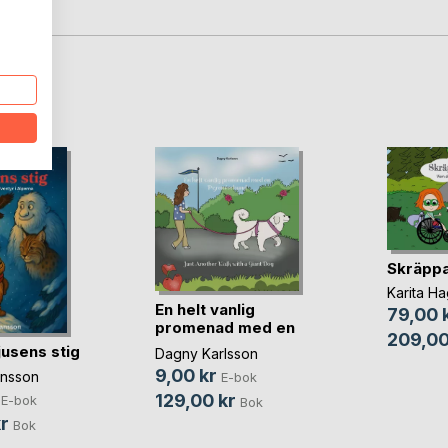
n.
oD
Skräppa
Karita H
En helt vanlig
79,00 
promenad med en
209,00
Pyr(...)
jusens stig
Dagny Karlsson
9,00 kr
ansson
E-bok
129,00 kr
E-bok
Bok
r
Bok