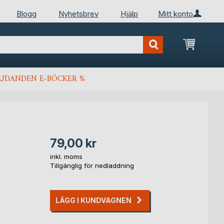
Blogg
Nyhetsbrev
Hjälp
Mitt konto
Min kun
JUDANDEN E-BÖCKER %
79,00 kr
inkl. moms
Tillgänglig för nedladdning
LÄGG I KUNDVAGNEN