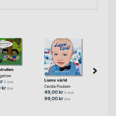
trullen
agström
Liams värld
kr
E-bok
Cecilia Poulsen
 kr
Bok
49,00 kr
E-bok
Ilma s
99,00 kr
Bok
häxa
Linnea
149,