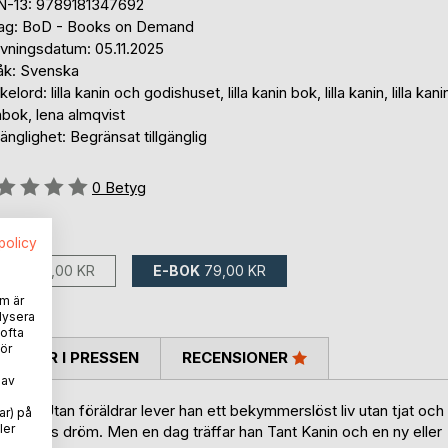
N-13: 9789181347692
lag: BoD - Books on Demand
ivningsdatum: 05.11.2025
åk: Svenska
elord: lilla kanin och godishuset, lilla kanin bok, lilla kanin, lilla kani
bok, lena almqvist
gänglighet: Begränsat tillgänglig
g::
0
Betyg
ns som:
spolicy
BOK
199,00 KR
E-BOK
79,00 KR
m är
lysera
 ofta
ör
TARER I PRESSEN
RECENSIONER
 av
av godis. Utan föräldrar lever han ett bekymmerslöst liv utan tjat och
ar) på
ler
alla barns dröm. Men en dag träffar han Tant Kanin och en ny eller