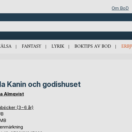
Om BoD
HÄLSA
FANTASY
LYRIK
BOKTIPS AV BOD
ERB
lla Kanin och godishuset
a Almqvist
nböcker (3−6 år)
UB
 MB
tenmärkning