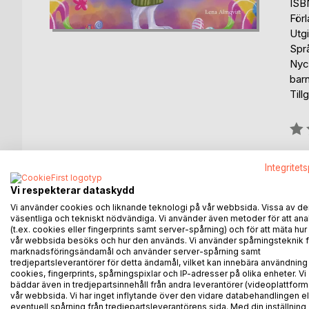
ISB
För
Utg
Spr
Nyck
barn
Till
Bety
0%
fin
Integritet
Vi respekterar dataskydd
Vi använder cookies och liknande teknologi på vår webbsida. Vissa av de
väsentliga och tekniskt nödvändiga. Vi använder även metoder för att ana
(t.ex. cookies eller fingerprints samt server-spårning) och för att mäta hur
vår webbsida besöks och hur den används. Vi använder spårningsteknik f
BESKRIVNING
FÖRFATTARE
KOMMEN
marknadsföringsändamål och använder server-spårning samt
tredjepartsleverantörer för detta ändamål, vilket kan innebära användning
cookies, fingerprints, spårningspixlar och IP-adresser på olika enheter. Vi
Lilla Kanin bor alldeles själv i sitt fina hus byggt 
bäddar även in tredjepartsinnehåll från andra leverantörer (videoplattform
vår webbsida. Vi har inget inflytande över den vidare databehandlingen el
med obegränsad tillgång till godis verkar han leva 
eventuell spårning från tredjepartsleverantörens sida. Med din inställning