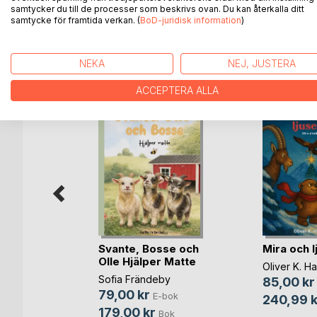
kanske gammal längtan börjar växa fram i Lilla Kani
samtycker du till de processer som beskrivs ovan. Du kan återkalla ditt
samtycke för framtida verkan. (
BoD-juridisk information
)
ANDRA TITLAR HOS
B
NEKA
NEJ, JUSTERA
ACCEPTERA ALLA
Svante, Bosse och
Mira och l
ör barn
Olle Hjälper Matte
Oliver K. H
kvist
Sofia Frändeby
85,00 kr
bok
79,00 kr
E-bok
240,99 k
179,00 kr
Bok