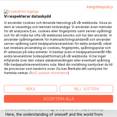
Integritetspolicy
Vi respekterar dataskydd
Vi använder cookies och liknande teknologi på vår webbsida. Vissa av
dem är väsentliga och tekniskt nödvändiga. Vi använder även metoder
för att analysera (t.ex. cookies eller fingerprints samt server-spårning)
BESKRIVNING
och för att mäta hur ofta vår webbsida besöks och hur den används. Vi
använder spårningsteknik för marknadsföringsändamål och använder
server-spårning samt tredjepartsleverantörer för detta ändamål, vilket
kan innebära användning av cookies, fingerprints, spårningspixlar och
WELCOME to "Life's unexpected Potential," where you
IP-adresser på olika enheter. Vi bäddar även in tredjepartsinnehåll från
are invited to a poetic exploration of inner peace and the
andra leverantörer (videoplattformar) på vår webbsida. Vi har inget
pursuit of genuine relationships. The author opens the door
inflytande över den vidare databehandlingen eller eventuell spårning
to inner spaces where life takes unexpected turns, where
från tredjepartsleverantörens sida. Med din inställning samtycker du till
de processer som beskrivs ovan. Du kan återkalla ditt samtycke för
everything changes in a short time.
framtida verkan. (
BoD-juridisk information
)
Space of Ease, which aims to expand life's potential. Here,
the inner lightness that creates freedom from the
NEKA
NEJ, JUSTERA
perceived limitations of everyday life is discovered.
ACCEPTERA ALLA
Space of Awareness, which aims to deepen self-
awareness, authentic living, and personal responsibility.
Here, the understanding of oneself and the world from