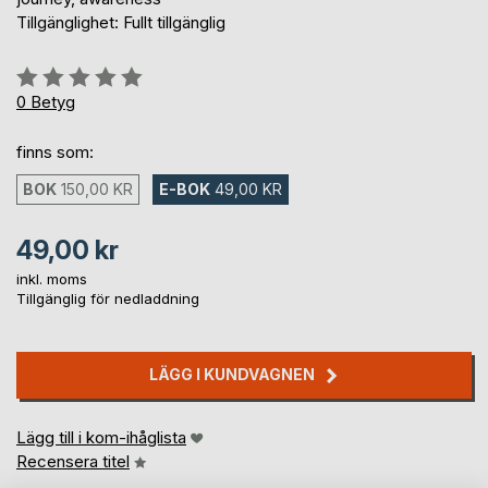
Tillgänglighet: Fullt tillgänglig
Betyg::
0%
0
Betyg
finns som:
BOK
150,00 KR
E-BOK
49,00 KR
49,00 kr
inkl. moms
Tillgänglig för nedladdning
LÄGG I KUNDVAGNEN
Lägg till i kom-ihåglista
Recensera titel