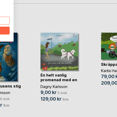
oD
Skräppa
Karita H
En helt vanlig
79,00 
promenad med en
209,00
Pyr(...)
jusens stig
Dagny Karlsson
9,00 kr
ansson
E-bok
129,00 kr
E-bok
Bok
r
Bok