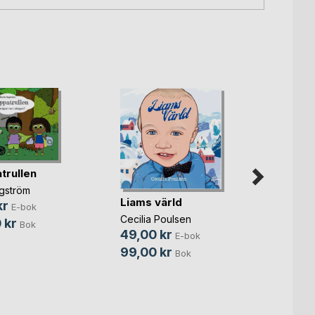
trullen
agström
Liams värld
kr
E-bok
Cecilia Poulsen
 kr
Bok
49,00 kr
E-bok
Ilma s
99,00 kr
Bok
häxa
Linnea
149,
349,