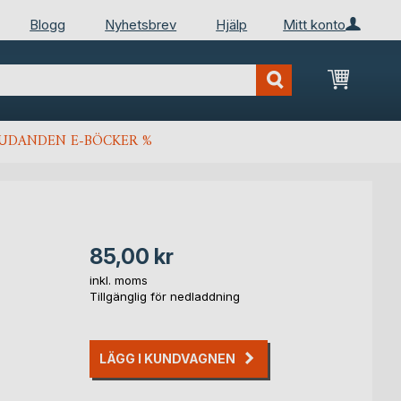
Blogg
Nyhetsbrev
Hjälp
Mitt konto
Min kun
JUDANDEN E-BÖCKER %
85,00 kr
inkl. moms
Tillgänglig för nedladdning
LÄGG I KUNDVAGNEN