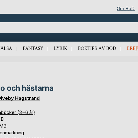
Om BoD
HÄLSA
FANTASY
LYRIK
BOKTIPS AV BOD
ERB
o och hästarna
Olveby Hagstrand
nböcker (3−6 år)
UB
 MB
tenmärkning