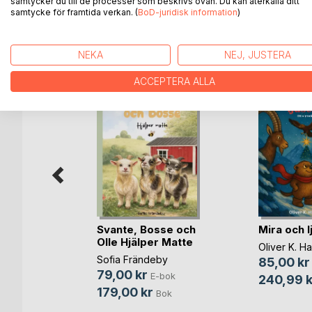
samtycker du till de processer som beskrivs ovan. Du kan återkalla ditt
samtycke för framtida verkan. (
BoD-juridisk information
)
ANDRA TITLAR HOS
B
NEKA
NEJ, JUSTERA
ACCEPTERA ALLA
Svante, Bosse och
Mira och l
ör barn
Olle Hjälper Matte
Oliver K. H
kvist
Sofia Frändeby
85,00 kr
bok
79,00 kr
E-bok
240,99 k
179,00 kr
Bok