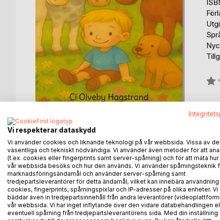
ISB
För
Utgi
Spr
Nyc
Till
Bety
0%
fin
Integritet
Vi respekterar dataskydd
Vi använder cookies och liknande teknologi på vår webbsida. Vissa av de
väsentliga och tekniskt nödvändiga. Vi använder även metoder för att ana
(t.ex. cookies eller fingerprints samt server-spårning) och för att mäta hur
BESKRIVNING
FÖRFATTARE
KOMMEN
vår webbsida besöks och hur den används. Vi använder spårningsteknik f
marknadsföringsändamål och använder server-spårning samt
tredjepartsleverantörer för detta ändamål, vilket kan innebära användning
cookies, fingerprints, spårningspixlar och IP-adresser på olika enheter. Vi
Leo är 3 år och älskar hästar.
bäddar även in tredjepartsinnehåll från andra leverantörer (videoplattform
Leo har en värld som han åker till i drömmarna. En 
vår webbsida. Vi har inget inflytande över den vidare databehandlingen el
äventyr tillsammans.
eventuell spårning från tredjepartsleverantörens sida. Med din inställning