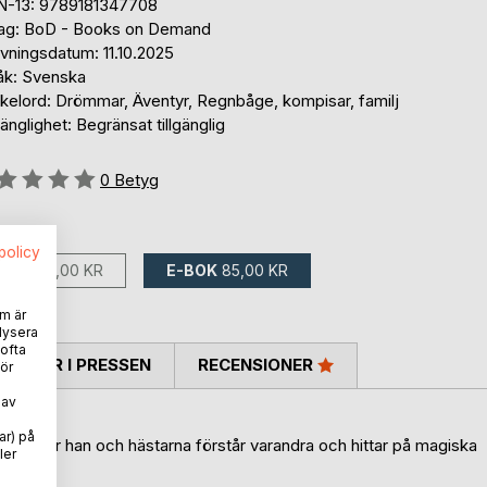
N-13: 9789181347708
lag: BoD - Books on Demand
vningsdatum: 11.10.2025
åk: Svenska
kelord: Drömmar, Äventyr, Regnbåge, kompisar, familj
gänglighet: Begränsat tillgänglig
g::
0
Betyg
ns som:
spolicy
BOK
199,00 KR
E-BOK
85,00 KR
m är
lysera
 ofta
TARER I PRESSEN
RECENSIONER
ör
 av
ar) på
värld där han och hästarna förstår varandra och hittar på magiska
ler