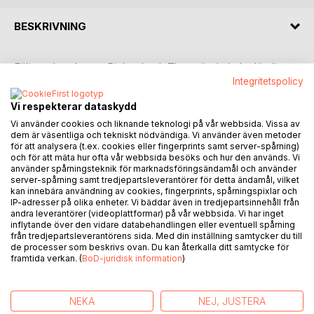
BESKRIVNING
Följ med syskonen Richard och Thea när de helt plötsligt
befinner sig i en annan värld där de är med om ett episkt
Integritetspolicy
äventyr. Syskonen hamnar i ett gränsland där
Vi respekterar dataskydd
människoätande varelser skyddar ingången och där
Vi använder cookies och liknande teknologi på vår webbsida. Vissa av
Drottning Arabella regerar. Demoner hotar att ta över dalen
dem är väsentliga och tekniskt nödvändiga. Vi använder även metoder
och har tagit älvdrottningen Zanza som fånge. Syskonen
för att analysera (t.ex. cookies eller fingerprints samt server-spårning)
hamnar mitt i Arabellas försök att besegra demonerna som
och för att mäta hur ofta vår webbsida besöks och hur den används. Vi
använder spårningsteknik för marknadsföringsändamål och använder
försöker att ta över hennes rike. För att klara utmaningen
server-spårning samt tredjepartsleverantörer för detta ändamål, vilket
måste de samarbeta med varelser som älvor, en häxa med
kan innebära användning av cookies, fingerprints, spårningspixlar och
ett horn samt sjöjungfrur och alber. Kommer syskonen att
IP-adresser på olika enheter. Vi bäddar även in tredjepartsinnehåll från
klara sig oskadda ur det stora kriget men framförallt
andra leverantörer (videoplattformar) på vår webbsida. Vi har inget
inflytande över den vidare databehandlingen eller eventuell spårning
kommer de att kunna ta sig hem?
från tredjepartsleverantörens sida. Med din inställning samtycker du till
de processer som beskrivs ovan. Du kan återkalla ditt samtycke för
framtida verkan. (
BoD-juridisk information
)
FÖRFATTARE
NEKA
NEJ, JUSTERA