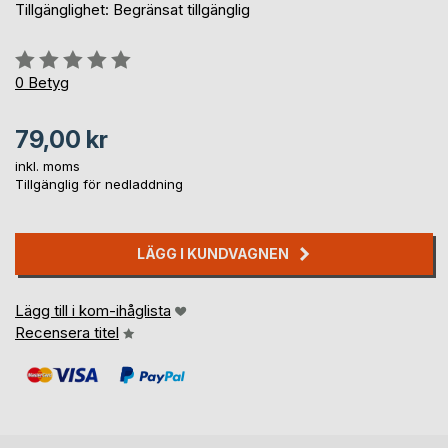
Tillgänglighet: Begränsat tillgänglig
Betyg::
0%
0
Betyg
79,00 kr
inkl. moms
Tillgänglig för nedladdning
LÄGG I KUNDVAGNEN
Lägg till i kom-ihåglista
Recensera titel