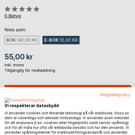
Betyg::
0%
0
Betyg
finns som:
BOK
140,00 KR
E-BOK
55,00 KR
55,00 kr
inkl. moms
Tillgänglig för nedladdning
LÄGG I KUNDVAGNEN
Integritetspolicy
Vi respekterar dataskydd
Lägg till i kom-ihåglista
Vi använder cookies och liknande teknologi på vår webbsida. Vissa av
Recensera titel
dem är väsentliga och tekniskt nödvändiga. Vi använder även metoder
för att analysera (t.ex. cookies eller fingerprints samt server-spårning)
och för att mäta hur ofta vår webbsida besöks och hur den används. Vi
använder spårningsteknik för marknadsföringsändamål och använder