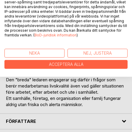
server-spårning samt tredjepartsleverantörer för detta ändamål, vilket
kan innebära användning av cookies, fingerprints, spårningspixlar och
IP-adresser på olika enheter. Vi bäddar även in tredjepartsinnehåll från
andra leverantörer (videoplattformar) på vår webbsida. Vi har inget
inflytande över den vidare databehandlingen eller eventuell spårning
BESKRIVNING
från tredjepartsleverantörens sida. Med din inställning samtycker du till
de processer som beskrivs ovan. Du kan återkalla ditt samtycke för
framtida verkan. (
BoD-juridisk information
)
Det verkar som dagens ledare är så fixerade vid den
tekniska produktionens utvecklingsmöjligheter att de inte
NEKA
NEJ, JUSTERA
uppmärksammar betydelsen av medarbetarnas livskvalité.
Tar man inte hänsyn till de livskvalitativa frågorna, kommer
ACCEPTERA ALLA
det att påverka produktion och alla sociala relationer i
samhället negativt.
Den "breda" ledaren engagerar sig därför i frågor som
berör medarbetarnas livskvalité även vad gäller situationen
före arbetet, efter arbetet och ute i samhället.
Ett samhälle, företag, en organisation eller familj fungerar
aldrig utan friska och alerta människor.
FÖRFATTARE