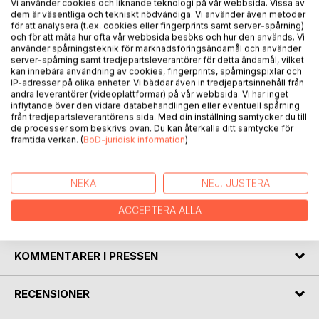
Vi använder cookies och liknande teknologi på vår webbsida. Vissa av
dem är väsentliga och tekniskt nödvändiga. Vi använder även metoder
BESKRIVNING
för att analysera (t.ex. cookies eller fingerprints samt server-spårning)
och för att mäta hur ofta vår webbsida besöks och hur den används. Vi
använder spårningsteknik för marknadsföringsändamål och använder
Som bibellärare sedan 1984 år har jag studerat
server-spårning samt tredjepartsleverantörer för detta ändamål, vilket
Uppenbarelseboken med ett speciellt intresse under
kan innebära användning av cookies, fingerprints, spårningspixlar och
IP-adresser på olika enheter. Vi bäddar även in tredjepartsinnehåll från
många år. Efter att ha läst flera kommentarer till
andra leverantörer (videoplattformar) på vår webbsida. Vi har inget
Uppenbarelseboken och andra böcker om
inflytande över den vidare databehandlingen eller eventuell spårning
Uppenbarelseboken, insåg jag att det fattas en LATHUND
från tredjepartsleverantörens sida. Med din inställning samtycker du till
de processer som beskrivs ovan. Du kan återkalla ditt samtycke för
till denna svårtydda bok. Alltså en snabbguide som ger svar
framtida verkan. (
BoD-juridisk information
)
på vad varje symbol betyder, utifrån vad Bibeln själv säger
att de betyder. Men jag har även kommenterat många
saker med hjälp av tidens tecken och illustrerat den rikt.
NEKA
NEJ, JUSTERA
ACCEPTERA ALLA
FÖRFATTARE
KOMMENTARER I PRESSEN
RECENSIONER