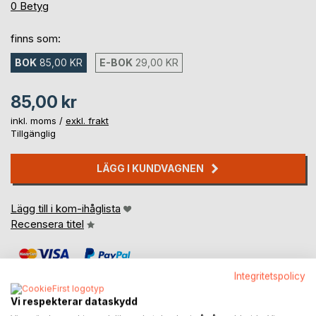
0%
0
Betyg
finns som:
BOK
85,00 KR
E-BOK
29,00 KR
85,00 kr
inkl. moms /
exkl. frakt
Tillgänglig
LÄGG I KUNDVAGNEN
Lägg till i kom-ihåglista
Recensera titel
Integritetspolicy
Vi respekterar dataskydd