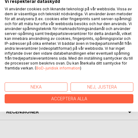
Vi respekterar dataskydd
Det är fascinerande att läsa alla berättelser om hur
lantmätarna sökt sig ut och påverkat så mycket av dagens
Vi använder cookies och liknande teknologi på vår webbsida. Vissa av
dem är väsentliga och tekniskt nödvändiga. Vi använder även metoder
Sverige -- och numera också ut i världen och upp i rymden.
för att analysera (t.ex. cookies eller fingerprints samt server-spårning)
För mig blev det en bekräftelse på vad jag redan sett som
och för att mäta hur ofta vår webbsida besöks och hur den används. Vi
historiker. Samspelet mellan mätningarna, juridiken och
använder spårningsteknik för marknadsföringsändamål och använder
server-spårning samt tredjepartsleverantörer för detta ändamål, vilket
ekonomin har gjort att jag mött lantmätarna överallt under
kan innebära användning av cookies, fingerprints, spårningspixlar och
seklernas gång, från förhistorien, den moderna statens
IP-adresser på olika enheter. Vi bäddar även in tredjepartsinnehåll från
grundläggning, jordbrukets omvälvning till
andra leverantörer (videoplattformar) på vår webbsida. Vi har inget
inflytande över den vidare databehandlingen eller eventuell spårning
ingenjörskonstens betydelse för det moderna samhället.
från tredjepartsleverantörens sida. Med din inställning samtycker du till
Skriver Gunnar Wetterberg i sitt förord till boken.
de processer som beskrivs ovan. Du kan återkalla ditt samtycke för
framtida verkan. (
BoD-juridisk information
)
FÖRFATTARE
NEKA
NEJ, JUSTERA
KOMMENTARER I PRESSEN
ACCEPTERA ALLA
RECENSIONER