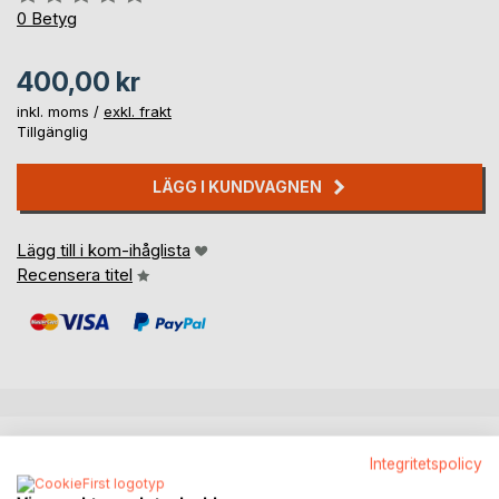
0%
0
Betyg
400,00 kr
inkl. moms /
exkl. frakt
Tillgänglig
LÄGG I KUNDVAGNEN
Lägg till i kom-ihåglista
Recensera titel
BESKRIVNING
Integritetspolicy