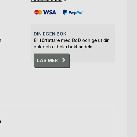
DIN EGEN BOK!
s
Bli författare med BoD och ge ut din
bok och e-bok i bokhandeln.
LÄS MER
å