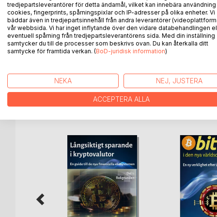
högsta värde.
tredjepartsleverantörer för detta ändamål, vilket kan innebära användning
cookies, fingerprints, spårningspixlar och IP-adresser på olika enheter. Vi
Vad betyder allt detta för en vanlig sparare? De sto
bäddar även in tredjepartsinnehåll från andra leverantörer (videoplattform
Långsiktigt Sparande gör vi ett försök att urskilja
vår webbsida. Vi har inget inflytande över den vidare databehandlingen el
En tydlig trend efter den senaste kraschen av hande
eventuell spårning från tredjepartsleverantörens sida. Med din inställning
samtycker du till de processer som beskrivs ovan. Du kan återkalla ditt
kommer att välkomnas av alla seriösa aktörer. Bild
samtycke för framtida verkan. (
BoD-juridisk information
)
med en uppvärdering av de projekt som har en sol
'tokens'.
NEKA
NEJ, JUSTERA
ACCEPTERA ALLA
ANDRA TITLAR HOS
B