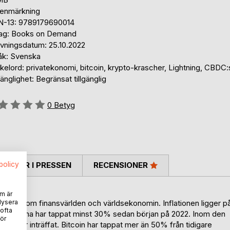
tenmärkning
N-13: 9789179690014
lag: Books on Demand
ivningsdatum: 25.10.2022
åk: Svenska
elord: privatekonomi, bitcoin, krypto-krascher, Lightning, CBDC:
gänglighet: Begränsat tillgänglig
g::
0
Betyg
spolicy
TARER I PRESSEN
RECENSIONER
m är
lysera
 hänt inom finansvärlden och världsekonomin. Inflationen ligger p
 ofta
marknaderna har tappat minst 30% sedan början på 2022. Inom den
ör
 krascher inträffat. Bitcoin har tappat mer än 50% från tidigare