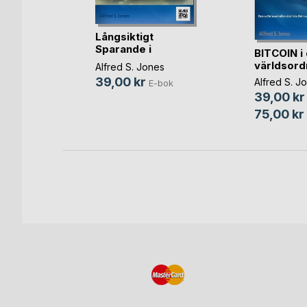
med
Långsiktigt
mod
Sparande i
BITCOIN i
Kryptovalutor
världsord
Alfred S. Jones
39,00 kr
Alfred S. J
-bok
E-bok
39,00 kr
Bok
75,00 kr