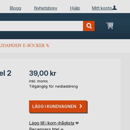
Blogg
Nyhetsbrev
Hjälp
Mitt konto
Min kun
JUDANDEN E-BÖCKER %
el 2
39,00 kr
inkl. moms
Tillgänglig för nedladdning
LÄGG I KUNDVAGNEN
Lägg till i kom-ihåglista
Recensera titel