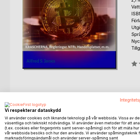
Vat
ISB
För
Utg
Spr
Nyck
Till
Bety
0%
Integritet
BESKRIVNING
FÖRFATTARE
KOMMEN
Vi respekterar dataskydd
Del 2. BITCOIN VS KRYPTO VS CBDC:S
Vi använder cookies och liknande teknologi på vår webbsida. Vissa av de
väsentliga och tekniskt nödvändiga. Vi använder även metoder för att ana
Sedan första delen kom ut, våren 2021, har mycket
(t.ex. cookies eller fingerprints samt server-spårning) och för att mäta hur
nivåer som vi inte sett sedan 1970-talet. Finans
vår webbsida besöks och hur den används. Vi använder spårningsteknik f
decentraliserade finansiella industrin har fyra stor
marknadsföringsändamål och använder server-spårning samt