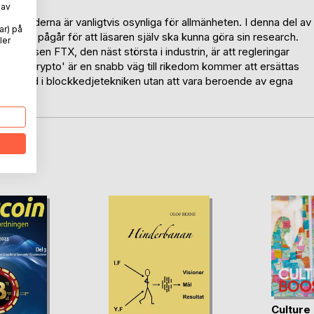
 av
ra trenderna är vanligtvis osynliga för allmänheten. I denna del av
ar) på
 vad som pågår för att läsaren själv ska kunna göra sin research.
ler
lsplatsen FTX, den näst största i industrin, är att regleringar
en att 'krypto' är en snabb väg till rikedom kommer att ersättas
id grund i blockkedjetekniken utan att vara beroende av egna
oD
Culture