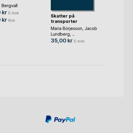
 Bergvall
 kr
E-bok
Skatter på
För e
 kr
Bok
transporter
samhä
effekti
Maria Börjesson
,
Jacob
Lars Hu
Lundberg
, ...
Ander
35,00 kr
39,0
E-bok