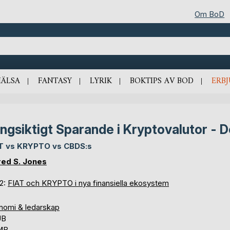
Om BoD
HÄLSA
FANTASY
LYRIK
BOKTIPS AV BOD
ERB
ngsiktigt Sparande i Kryptovalutor - D
T vs KRYPTO vs CBDS:s
red S. Jones
 2:
FIAT och KRYPTO i nya finansiella ekosystem
nomi & ledarskap
UB
 MB