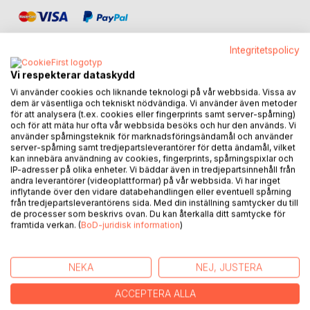
Integritetspolicy
Vi respekterar dataskydd
Vi använder cookies och liknande teknologi på vår webbsida. Vissa av
BESKRIVNING
dem är väsentliga och tekniskt nödvändiga. Vi använder även metoder
för att analysera (t.ex. cookies eller fingerprints samt server-spårning)
och för att mäta hur ofta vår webbsida besöks och hur den används. Vi
Springa, behöver det verkligen vara så svårt?
använder spårningsteknik för marknadsföringsändamål och använder
server-spårning samt tredjepartsleverantörer för detta ändamål, vilket
kan innebära användning av cookies, fingerprints, spårningspixlar och
Den här boken är för dig som vill börja springa, redan
IP-adresser på olika enheter. Vi bäddar även in tredjepartsinnehåll från
springer, eller bara undrar varför kompisen tjatar hål i
andra leverantörer (videoplattformar) på vår webbsida. Vi har inget
huvudet på dig att komma igång. För även om vi vet att
inflytande över den vidare databehandlingen eller eventuell spårning
från tredjepartsleverantörens sida. Med din inställning samtycker du till
löpning är bra för både kropp och knopp, är det inte alltid
de processer som beskrivs ovan. Du kan återkalla ditt samtycke för
lätt att ta sig ut. Det regnar, du är trött, eller så lockar soffan
framtida verkan. (
BoD-juridisk information
)
mer.
Med inspiration, konkreta tips och personliga berättelser
NEKA
NEJ, JUSTERA
visar författaren hur du kan hitta glädje i löpningen, även de
dagar det tar emot. Lätta steg är full av insikter om vad
ACCEPTERA ALLA
som händer i kroppen vid fysisk aktivitet, hur du gör