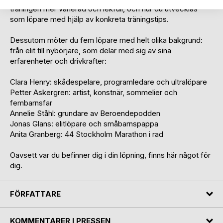
träningen mer varierad och lekfull, och hur du utvecklas
som löpare med hjälp av konkreta träningstips.
Dessutom möter du fem löpare med helt olika bakgrund:
från elit till nybörjare, som delar med sig av sina
erfarenheter och drivkrafter:
Clara Henry: skådespelare, programledare och ultralöpare
Petter Askergren: artist, konstnär, sommelier och
fembarnsfar
Annelie Ståhl: grundare av Beroendepodden
Jonas Glans: elitlöpare och småbarnspappa
Anita Granberg: 44 Stockholm Marathon i rad
Oavsett var du befinner dig i din löpning, finns här något för
dig.
FÖRFATTARE
KOMMENTARER I PRESSEN