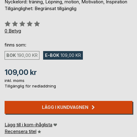
Nyckelord: träning, Löpning, motion, Motivation, Inspiration
Tillgänglighet: Begränsat tillgänglig
Betyg::
0%
0
Betyg
finns som:
BOK
190,00 KR
E-BOK
109,00 KR
109,00 kr
inkl. moms
Tillgänglig för nedladdning
LÄGG I KUNDVAGNEN
Lägg till i kom-ihåglista
Recensera titel