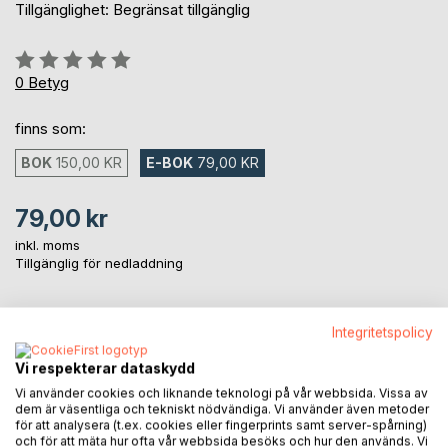
Tillgänglighet: Begränsat tillgänglig
Betyg::
0%
0
Betyg
finns som:
BOK
150,00 KR
E-BOK
79,00 KR
79,00 kr
inkl. moms
Tillgänglig för nedladdning
LÄGG I KUNDVAGNEN
Integritetspolicy
Vi respekterar dataskydd
Lägg till i kom-ihåglista
Vi använder cookies och liknande teknologi på vår webbsida. Vissa av
dem är väsentliga och tekniskt nödvändiga. Vi använder även metoder
Recensera titel
för att analysera (t.ex. cookies eller fingerprints samt server-spårning)
och för att mäta hur ofta vår webbsida besöks och hur den används. Vi