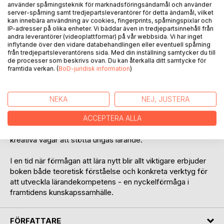
använder spårningsteknik för marknadsföringsändamål och använder
server-spårning samt tredjepartsleverantörer för detta ändamål, vilket
kan innebära användning av cookies, fingerprints, spårningspixlar och
IP-adresser på olika enheter. Vi bäddar även in tredjepartsinnehåll från
andra leverantörer (videoplattformar) på vår webbsida. Vi har inget
inflytande över den vidare databehandlingen eller eventuell spårning
från tredjepartsleverantörens sida. Med din inställning samtycker du till
BESKRIVNING
de processer som beskrivs ovan. Du kan återkalla ditt samtycke för
framtida verkan. (
BoD-juridisk information
)
"Lär dig lära - verktyg för att bygga kunskap" vänder sig till
gymnasie- och högskolestudenter som vill utveckla en
NEKA
NEJ, JUSTERA
tryggare relation till sina studier, oavsett om de kämpar
med studiemotivation eller drivs av prestationskrav. Den är
ACCEPTERA ALLA
även användbar för föräldrar och lärare som söker nya,
kreativa vägar att stötta ungas lärande.
I en tid när förmågan att lära nytt blir allt viktigare erbjuder
boken både teoretisk förståelse och konkreta verktyg för
att utveckla lärandekompetens - en nyckelförmåga i
framtidens kunskapssamhälle.
FÖRFATTARE