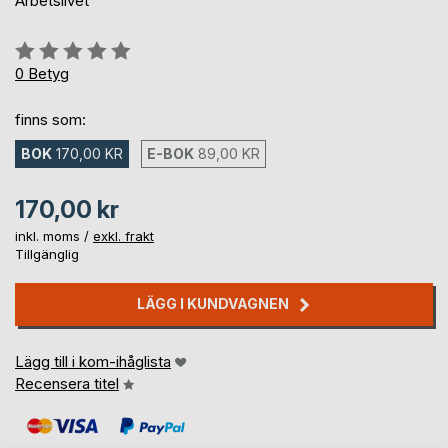
Arbetslivet
Betyg::
0%
0
Betyg
finns som:
BOK
170,00 KR
E-BOK
89,00 KR
170,00 kr
inkl. moms /
exkl. frakt
Tillgänglig
LÄGG I KUNDVAGNEN
Lägg till i kom-ihåglista
Recensera titel