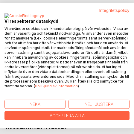
Integritetspolicy
Vi respekterar dataskydd
BESKRIVNING
Vi använder cookies och liknande teknologi på vår webbsida. Vissa av
dem är väsentliga och tekniskt nödvändiga. Vi använder även metoder
för att analysera (t.ex. cookies eller fingerprints samt server-spårning)
och för att mäta hur ofta vår webbsida besöks och hur den används. Vi
Livet är på många sätt som en labyrint.
använder spårningsteknik för marknadsföringsändamål och använder
Det finns alltid alternativa vägar att välja, men vilken är den
server-spårning samt tredjepartsleverantörer för detta ändamål, vilket
rätta? Vilken väg är det som för framåt? Att hitta genom
kan innebära användning av cookies, fingerprints, spårningspixlar och
IP-adresser på olika enheter. Vi bäddar även in tredjepartsinnehåll från
livets olika faser är att välja ett av de alternativ som erbjuds
andra leverantörer (videoplattformar) på vår webbsida. Vi har inget
och se hur långt det leder. Även en återvändsgränd kan
inflytande över den vidare databehandlingen eller eventuell spårning
kanske tillföra något till den helhet som bildas när man tittar
från tredjepartsleverantörens sida. Med din inställning samtycker du till
i backspegeln.
de processer som beskrivs ovan. Du kan återkalla ditt samtycke för
framtida verkan. (
BoD-juridisk information
)
Den här boken vill berätta om livets olika vägval och
passager för EN människas väg genom livet.
NEKA
NEJ, JUSTERA
FÖRFATTARE
ACCEPTERA ALLA
KOMMENTARER I PRESSEN