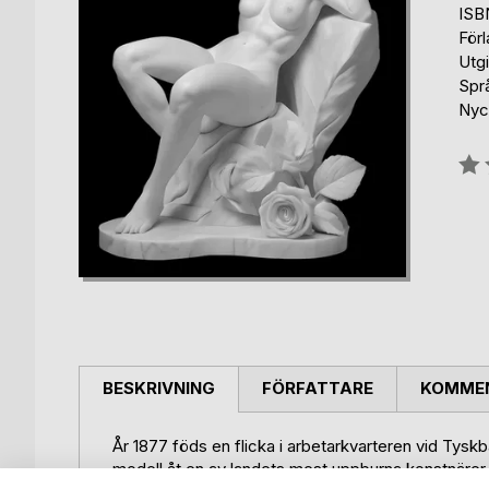
ISB
För
Utg
Spr
Nyck
Bety
0%
BESKRIVNING
FÖRFATTARE
KOMMEN
År 1877 föds en flicka i arbetarkvarteren vid Tyskb
modell åt en av landets mest uppburna konstnärer.