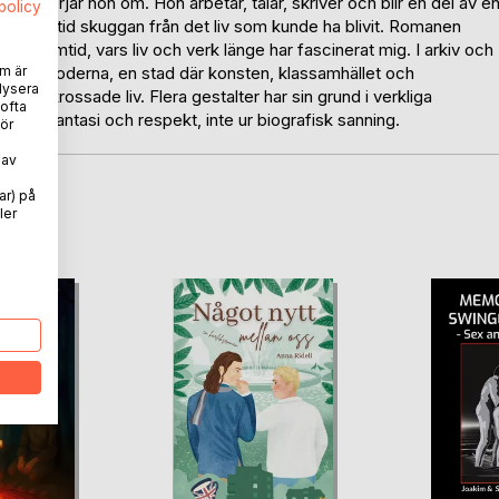
rika börjar hon om. Hon arbetar, talar, skriver och blir en del av e
spolicy
finns alltid skuggan från det liv som kunde ha blivit. Romanen
rgs samtid, vars liv och verk länge har fascinerat mig. I arkiv och
m är
ill det moderna, en stad där konsten, klassamhället och
lysera
ch krossade liv. Flera gestalter har sin grund i verkliga
 ofta
ödda ur fantasi och respekt, inte ur biografisk sanning.
ör
 av
ar) på
oD
ler