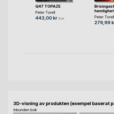
Q47 TOPAZE
Brisingas
hemlighet
esh and
Peter Torell
Peter Torel
443,00 kr
Bok
279,99 k
a
Bok
bok
3D-visning av produkten (exempel baserat på
Inbunden bok