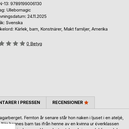
N-13: 9789199006130
lag: Ullebomagic
ivningsdatum: 24.11.2025
åk: Svenska
elord: Kärlek, barn, Konstnärer, Makt familjer, Amerika
g::
0
Betyg
TARER I PRESSEN
RECENSIONER
agarberget. Femton år senare står hon naken i ljuset i en ateljé,
 När hennes barn tas ifrån henne av en kvinna ur överklassen