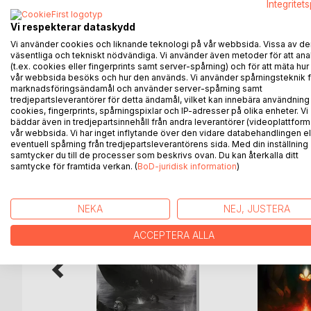
tvingas hon lämna Sverige och allt hon älskar. I Ame
Integritet
rörelse som vill förändra världen. Men inom henne 
Vi respekterar dataskydd
hämtar sin inspiration från konstnären Per Hasselbe
Vi använder cookies och liknande teknologi på vår webbsida. Vissa av de
biografier har jag mött ett Stockholm på tröskeln t
väsentliga och tekniskt nödvändiga. Vi använder även metoder för att ana
kvinnokroppen korsades på sätt som både formade o
(t.ex. cookies eller fingerprints samt server-spårning) och för att mäta hur
personer, men alla är fiktionaliserade tolkningar, f
vår webbsida besöks och hur den används. Vi använder spårningsteknik f
marknadsföringsändamål och använder server-spårning samt
tredjepartsleverantörer för detta ändamål, vilket kan innebära användning
cookies, fingerprints, spårningspixlar och IP-adresser på olika enheter. Vi
bäddar även in tredjepartsinnehåll från andra leverantörer (videoplattform
ANDRA TITLAR HOS
B
vår webbsida. Vi har inget inflytande över den vidare databehandlingen el
eventuell spårning från tredjepartsleverantörens sida. Med din inställning
samtycker du till de processer som beskrivs ovan. Du kan återkalla ditt
samtycke för framtida verkan. (
BoD-juridisk information
)
NEKA
NEJ, JUSTERA
ACCEPTERA ALLA