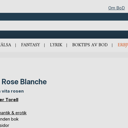
Om BoD
HÄLSA
FANTASY
LYRIK
BOKTIPS AV BOD
ERB
 Rose Blanche
 vita rosen
er Torell
antik & erotik
unden bok
sidor