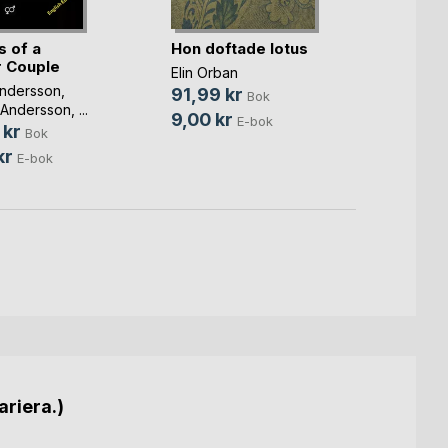
 of a
Hon doftade lotus
Eun-Je
 Couple
Elin Orban
Elin O
ndersson
,
91,99 kr
72,9
Bok
 Andersson
, ...
9,00 kr
9,00 
E-bok
 kr
Bok
kr
E-bok
ariera.)