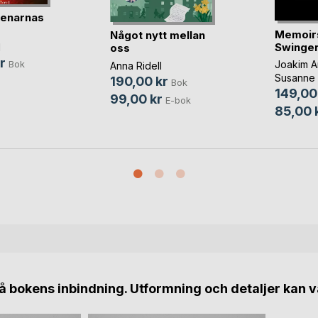
tenarnas
Memoirs
Något nytt mellan
Swinger
oss
l
r
Joakim A
Bok
Anna Ridell
Susanne
190,00 kr
Bok
149,00
99,00 kr
E-bok
85,00 
 bokens inbindning. Utformning och detaljer kan v