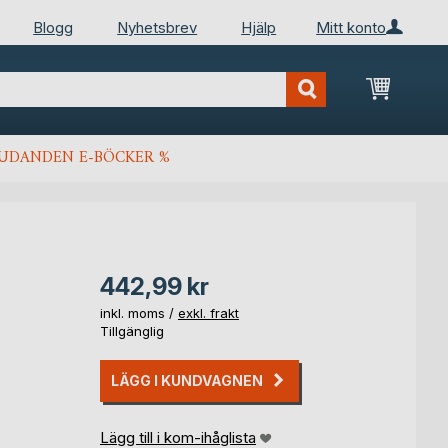
Blogg
Nyhetsbrev
Hjälp
Mitt konto
Min kun
JUDANDEN E-BÖCKER %
442,99 kr
inkl. moms /
exkl. frakt
Tillgänglig
LÄGG I KUNDVAGNEN
Lägg till i kom-ihåglista