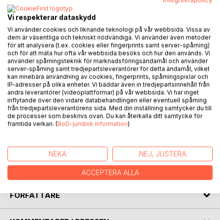
BESKRIVNING
Vi respekterar dataskydd
Vi använder cookies och liknande teknologi på vår webbsida. Vissa av
dem är väsentliga och tekniskt nödvändiga. Vi använder även metoder
Kyrkoherden blir tagen av att han slutar tro på Gud. Hur ska
för att analysera (t.ex. cookies eller fingerprints samt server-spårning)
han kunna gå vidare och vägleda
och för att mäta hur ofta vår webbsida besöks och hur den används. Vi
använder spårningsteknik för marknadsföringsändamål och använder
sin församling när tron är borta.
server-spårning samt tredjepartsleverantörer för detta ändamål, vilket
kan innebära användning av cookies, fingerprints, spårningspixlar och
Mopeden som är central i berättelsen om Berit hittas
IP-adresser på olika enheter. Vi bäddar även in tredjepartsinnehåll från
andra leverantörer (videoplattformar) på vår webbsida. Vi har inget
många år efter det som hände.
inflytande över den vidare databehandlingen eller eventuell spårning
från tredjepartsleverantörens sida. Med din inställning samtycker du till
Den sparsamma mannen vill spara maximalt med pengar.
de processer som beskrivs ovan. Du kan återkalla ditt samtycke för
framtida verkan. (
BoD-juridisk information
)
då tänker han på att ta livet av sig, då kostar man inget.
Däremot blir det problem för alla sätt han kan tänka sig
kostar just pengar.
NEKA
NEJ, JUSTERA
Dessa och några fler berättelser väntar på att få läsas av
just dig.
ACCEPTERA ALLA
FÖRFATTARE