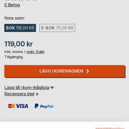
0%
0
Betyg
finns som:
BOK
119,00 KR
E-BOK
75,00 KR
119,00 kr
inkl. moms /
exkl. frakt
Tillgänglig
LÄGG I KUNDVAGNEN
Lägg till i kom-ihåglista
Recensera titel
Integritetspolicy