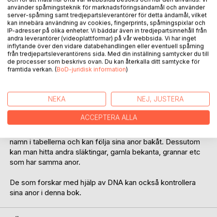
använder spårningsteknik för marknadsföringsändamål och använder
server-spårning samt tredjepartsleverantörer för detta ändamål, vilket
Detta är en utskrift från mitt släktforskningsprogram och
kan innebära användning av cookies, fingerprints, spårningspixlar och
innehåller alla mina kända ättlingar till Anders Olsen
IP-adresser på olika enheter. Vi bäddar även in tredjepartsinnehåll från
andra leverantörer (videoplattformar) på vår webbsida. Vi har inget
Kuosmainen i Törberget, Trysil. Ättlingarna finns
inflytande över den vidare databehandlingen eller eventuell spårning
föresträdesvis i Trysil och Nordvärmland.
från tredjepartsleverantörens sida. Med din inställning samtycker du till
de processer som beskrivs ovan. Du kan återkalla ditt samtycke för
framtida verkan. (
BoD-juridisk information
)
Jag har ofta funderat på släktskapen mellan nuvarande
befolkning i Trysil och Nordvärmland och vilka
gemensamma anor vi har.
NEKA
NEJ, JUSTERA
Vad skulle vi ha hetat om vi behållit det gamla namnskicket
med skogsfinska släktnamn?
ACCEPTERA ALLA
Jag tror att många blir förvånade när de lyckas hitta sitt
namn i tabellerna och kan följa sina anor bakåt. Dessutom
kan man hitta andra släktingar, gamla bekanta, grannar etc
som har samma anor.
De som forskar med hjälp av DNA kan också kontrollera
sina anor i denna bok.