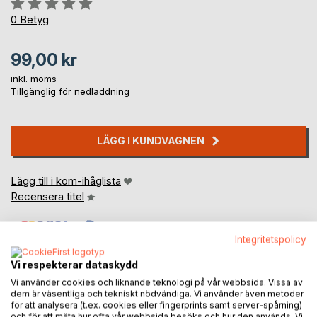
Betyg::
0%
0
Betyg
99,00 kr
inkl. moms
Tillgänglig för nedladdning
LÄGG I KUNDVAGNEN
Lägg till i kom-ihåglista
Recensera titel
Integritetspolicy
Vi respekterar dataskydd
Vi använder cookies och liknande teknologi på vår webbsida. Vissa av
dem är väsentliga och tekniskt nödvändiga. Vi använder även metoder
BESKRIVNING
för att analysera (t.ex. cookies eller fingerprints samt server-spårning)
och för att mäta hur ofta vår webbsida besöks och hur den används. Vi