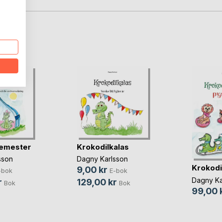
oD
semester
Krokodilkalas
sson
Dagny Karlsson
Krokodil
9,00 kr
-bok
E-bok
Dagny Ka
r
129,00 kr
Bok
Bok
99,00 