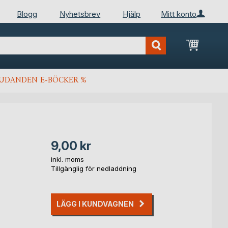
Blogg
Nyhetsbrev
Hjälp
Mitt konto
Min kun
JUDANDEN E-BÖCKER %
9,00 kr
inkl. moms
Tillgänglig för nedladdning
LÄGG I KUNDVAGNEN