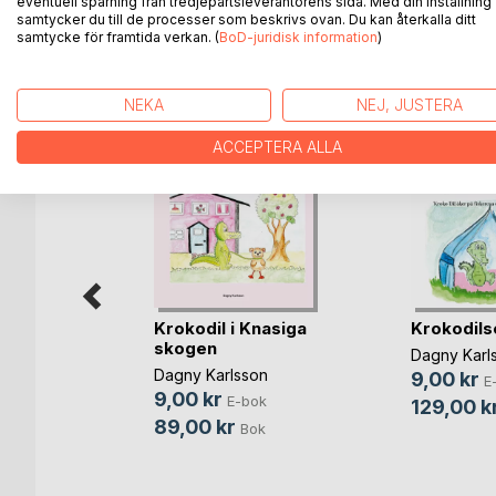
eventuell spårning från tredjepartsleverantörens sida. Med din inställning
samtycker du till de processer som beskrivs ovan. Du kan återkalla ditt
samtycke för framtida verkan. (
BoD-juridisk information
)
ANDRA TITLAR HOS
B
NEKA
NEJ, JUSTERA
ACCEPTERA ALLA
Krokodil i Knasiga
Krokodil
skogen
Dagny Karl
Dagny Karlsson
9,00 kr
E
Diabetes
9,00 kr
E-bok
129,00 k
ist
89,00 kr
Bok
-bok
Bok