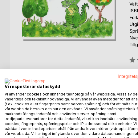
Vat
ISB
För
Utg
Spr
Nyck
Till
Bety
0%
fin
Integritet
Vi respekterar dataskydd
Vi använder cookies och liknande teknologi på vår webbsida. Vissa av de
väsentliga och tekniskt nödvändiga. Vi använder även metoder för att ana
(t.ex. cookies eller fingerprints samt server-spårning) och för att mäta hur
vår webbsida besöks och hur den används. Vi använder spårningsteknik f
BESKRIVNING
FÖRFATTARE
KOMMEN
marknadsföringsändamål och använder server-spårning samt
tredjepartsleverantörer för detta ändamål, vilket kan innebära användning
cookies, fingerprints, spårningspixlar och IP-adresser på olika enheter. Vi
Kroko Dil hittade ett guldägg och måste nu ta hand o
bäddar även in tredjepartsinnehåll från andra leverantörer (videoplattform
vår webbsida. Vi har inget inflytande över den vidare databehandlingen el
länge men tiden går snabbt när man sjunger och till s