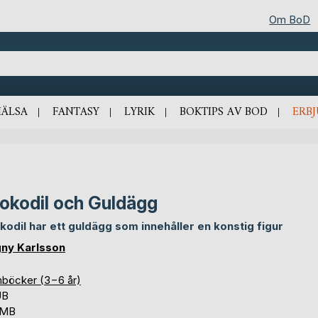
Om BoD
HÄLSA
FANTASY
LYRIK
BOKTIPS AV BOD
ERB
okodil och Guldägg
kodil har ett guldägg som innehåller en konstig figur
ny Karlsson
nböcker (3−6 år)
UB
 MB