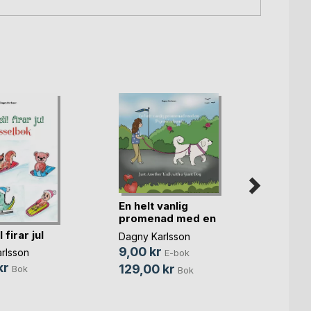
En helt vanlig
promenad med en
Pyr(...)
 firar jul
Dagny Karlsson
9,00 kr
rlsson
E-bok
Viskn
kr
129,00 kr
Bok
Bok
jorde
Dagny 
89,0