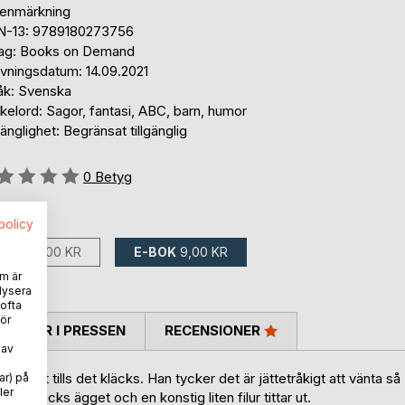
tenmärkning
N-13: 9789180273756
lag: Books on Demand
ivningsdatum: 14.09.2021
åk: Svenska
elord: Sagor, fantasi, ABC, barn, humor
gänglighet: Begränsat tillgänglig
g::
0
Betyg
ns som:
spolicy
BOK
89,00 KR
E-BOK
9,00 KR
m är
lysera
 ofta
ör
TARER I PRESSEN
RECENSIONER
 av
m det tills det kläcks. Han tycker det är jättetråkigt att vänta så
ar) på
ler
lut kläcks ägget och en konstig liten filur tittar ut.