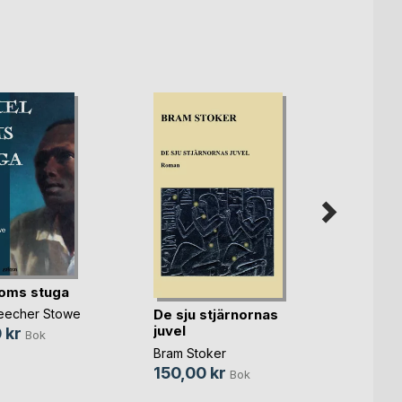
Fickk
oms stuga
Tommy
De sju stjärnornas
Beecher Stowe
59,0
juvel
 kr
Bok
Bram Stoker
150,00 kr
Bok