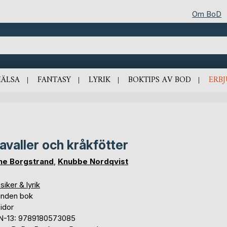
Om BoD
HÄLSA
FANTASY
LYRIK
BOKTIPS AV BOD
ERB
avaller och kråkfötter
ne Borgstrand
,
Knubbe Nordqvist
siker & lyrik
unden bok
idor
N-13: 9789180573085