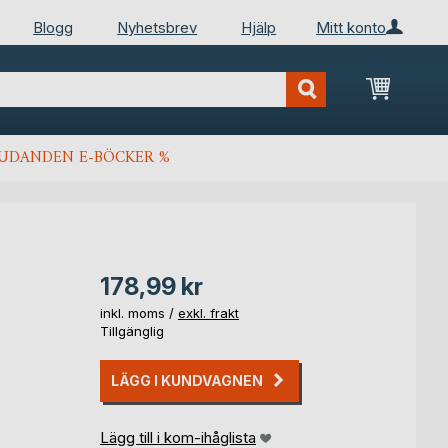
Blogg
Nyhetsbrev
Hjälp
Mitt konto
Min kun
JUDANDEN E-BÖCKER %
178,99 kr
inkl. moms /
exkl. frakt
Tillgänglig
LÄGG I KUNDVAGNEN
Lägg till i kom-ihåglista