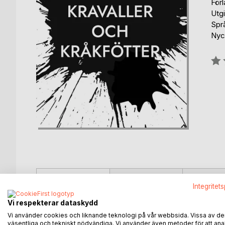
För
Utg
Spr
Nyck
Bety
0%
BESKRIVNING
FÖRFATTARE
KOMMEN
Integritet
Vi respekterar dataskydd
Poesi för en samtid som behöver stanna upp, slå s
Vi använder cookies och liknande teknologi på vår webbsida. Vissa av de
väsentliga och tekniskt nödvändiga. Vi använder även metoder för att ana