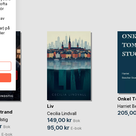
 ofta
ör
oD
 av
ar) på
ler
Onkel T
Liv
Harriet 
trand
205,00
Cecilia Lindvall
stig
149,00 kr
Bok
r
Bok
95,00 kr
E-bok
r
E-bok