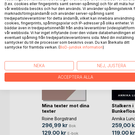
(t.ex. cookies eller fingerprints samt server-spårning) och för att mäta hur
vår webbsida besöks och hur den används. Vi använder spårningsteknik f
ANDRA TITLAR HOS
B
marknadsföringsändamål och använder server-spårning samt
tredjepartsleverantörer för detta ändamål, vilket kan innebära användning
cookies, fingerprints, spårningspixlar och IP-adresser på olika enheter. Vi
bäddar även in tredjepartsinnehåll från andra leverantörer (videoplattform
vår webbsida. Vi har inget inflytande över den vidare databehandlingen el
eventuell spårning från tredjepartsleverantörens sida. Med din inställning
samtycker du till de processer som beskrivs ovan. Du kan återkalla ditt
samtycke för framtida verkan. (
BoD-juridisk information
)
NEKA
NEJ, JUSTERA
ACCEPTERA ALLA
Mina texter mot dina
Stalkern i
neza
texter
Bunkeflos
Bok
Roine Borgstrand
Annika Lund
296,99 kr
259,00 k
Bok
129,00 kr
119,00 k
E-bok