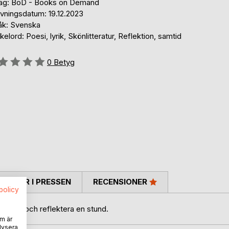
lag: BoD - Books on Demand
ivningsdatum: 19.12.2023
åk: Svenska
elord: Poesi, lyrik, Skönlitteratur, Reflektion, samtid
g::
0
Betyg
TARER I PRESSEN
RECENSIONER
spolicy
ig ned och reflektera en stund.
m är
lysera